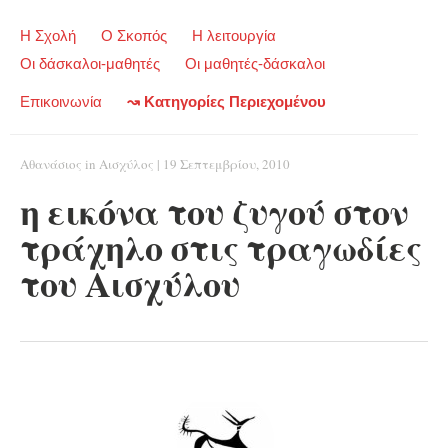
Η Σχολή
Ο Σκοπός
Η λειτουργία
Οι δάσκαλοι-μαθητές
Οι μαθητές-δάσκαλοι
Επικοινωνία
↝ Κατηγορίες Περιεχομένου
Αθανάσιος
in
Αισχύλος
|
19 Σεπτεμβρίου, 2010
η εικόνα του ζυγού στον
τράχηλο στις τραγωδίες
του Αισχύλου