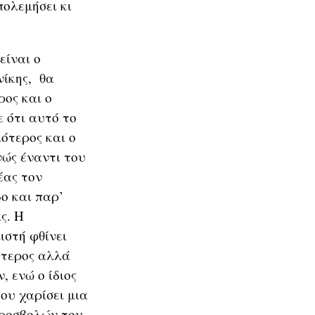
πολεμήσει κι
είναι ο
νίκης, θα
ρος και ο
 ότι αυτό το
ότερος και ο
ώς έναντι του
έας τον
ο και παρ’
ς. Η
ιστή φθίνει
ότερος αλλά
, ενώ ο ίδιος
ου χαρίσει μια
προσβολών του