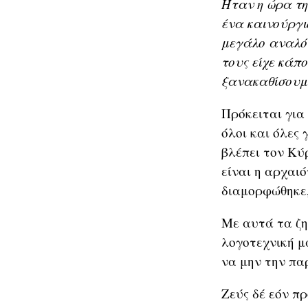
Ήταν η ώρα τη
ένα καινούργι
μεγάλο αναλόγ
τους είχε κάπ
ξανακαθίσουμε.
Πρόκειται για
όλοι και όλες
βλέπει τον Κύρ
είναι η αρχαι
διαμορφώθηκε,
Με αυτά τα ζη
λογοτεχνική μ
να μην την παρ
Ζεύς δέ εόν π