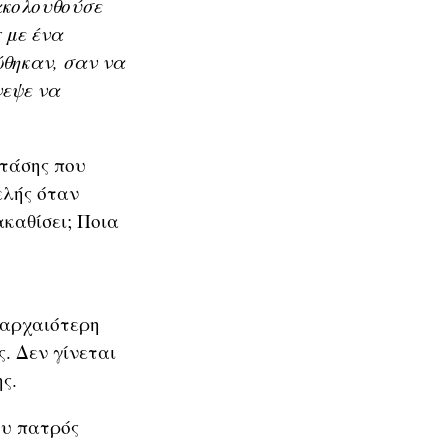
 ακολουθούσε
 με ένα
ώθηκαν, σαν να
νεψε να
στάσης που
ελής όταν
ακαθίσει; Ποια
 αρχαιότερη
. Δεν γίνεται
ς.
ου πατρός