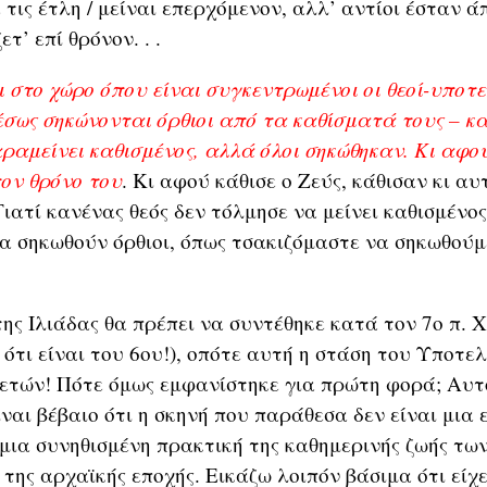
 τις έτλη / μείναι επερχόμενον, αλλ’ αντίοι έσταν ά
τ’ επί θρόνον. . .
 στο χώρο όπου είναι συγκεντρωμένοι οι θεοί-υποτελ
έσως σηκώνονται όρθιοι από τα καθίσματά τους – κ
ραμείνει καθισμένος, αλλά όλοι σηκώθηκαν. Κι αφού
τον θρόνο του
. Κι αφού κάθισε ο Ζεύς, κάθισαν κι αυ
Γιατί κανένας θεός δεν τόλμησε να μείνει καθισμένος
α σηκωθούν όρθιοι, όπως τσακιζόμαστε να σηκωθούμε
ης Ιλιάδας θα πρέπει να συντέθηκε κατά τον 7o π. Χ
ότι είναι του 6ου!), οπότε αυτή η στάση του Υποτελ
0 ετών! Πότε όμως εμφανίστηκε για πρώτη φορά; Αυτ
ναι βέβαιο ότι η σκηνή που παράθεσα δεν είναι μια 
μια συνηθισμένη πρακτική της καθημερινής ζωής τω
της αρχαϊκής εποχής. Εικάζω λοιπόν βάσιμα ότι είχ