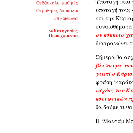
Υποταγής και 
Οι δάσκαλοι-μαθητές
υποταγή τους σ
Οι μαθητές-δάσκαλοι
και την Κυριαρ
Επικοινωνία
συναισθήματά 
↝ Κατηγορίες
σε κόκκινο χα
Περιεχομένου
διατρανώνει τη
Σήμερα θα ασ
βλέπουμε τον
γιατί ο Κύρι
φράση ‘καρότο
ισχύος του Κ
κοινωνικών π
θα δούμε τι θα
Η ‘Μαντάμ Μπο