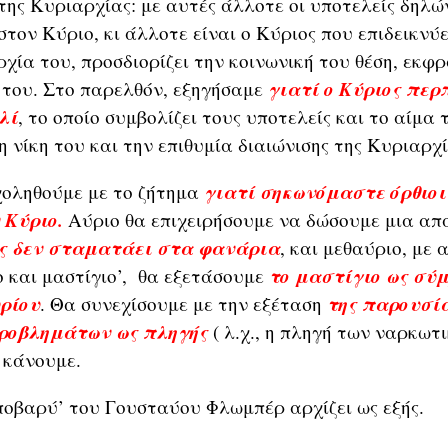
της Κυριαρχίας: με αυτές άλλοτε οι υποτελείς δηλώ
τον Κύριο, κι άλλοτε είναι ο Κύριος που επιδεικνύε
χία του, προσδιορίζει την κοινωνική του θέση, εκφρ
γιατί ο Κύριος πε
του. Στο παρελθόν, εξηγήσαμε
λί
, το οποίο συμβολίζει τους υποτελείς και το αίμα 
 νίκη του και την επιθυμία διαιώνισης της Κυριαρχί
γιατί σηκωνόμαστε όρθιοι
χοληθούμε με το ζήτημα
 Κύριο.
Αύριο θα επιχειρήσουμε να δώσουμε μια απ
ος δεν σταματάει στα φανάρια
, και μεθαύριο, με
το μαστίγιο ως σύμ
 και μαστίγιο’, θα εξετάσουμε
υρίου
της παρουσί
. Θα συνεχίσουμε με την εξέταση
ροβλημάτων ως πληγής
( λ.χ., η πληγή των ναρκωτ
 κάνουμε.
βαρύ’ του Γουσταύου Φλωμπέρ αρχίζει ως εξής.