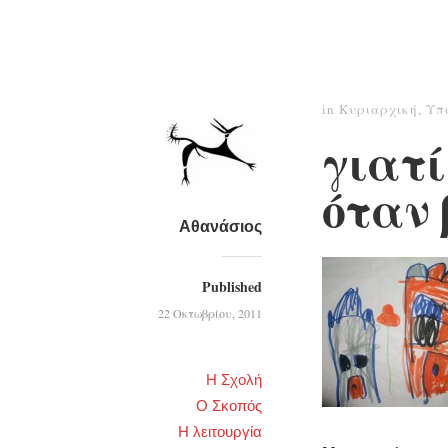
in
Κυριαρχική
,
Υπ
γιατί
όταν 
Αθανάσιος
Published
22 Οκτωβρίου, 2011
Η Σχολή
Ο Σκοπός
Η λειτουργία