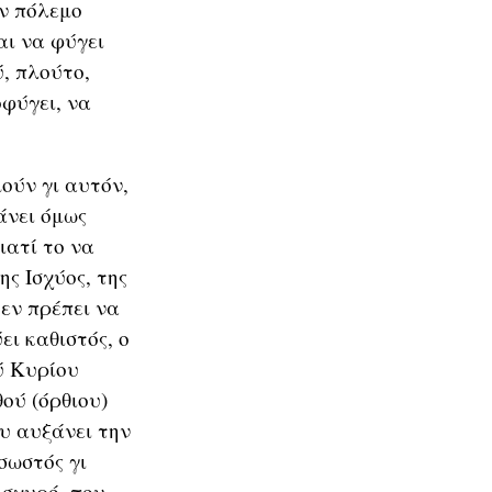
ον πόλεμο
αι να φύγει
ύ, πλούτο,
φύγει, να
μούν γι αυτόν,
άνει όμως
ιατί το να
ς Ισχύος, της
εν πρέπει να
ει καθιστός, ο
ού Κυρίου
θού (όρθιου)
ου αυξάνει την
σωστός γι
ισχυρό, που