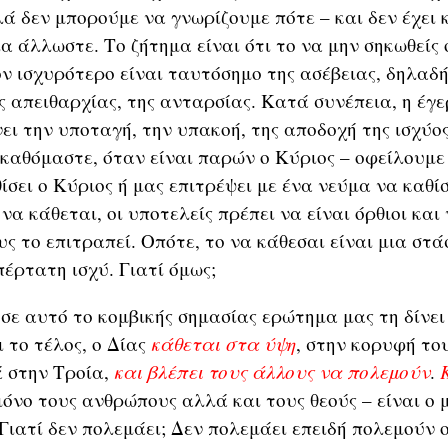
λά δεν μπορούμε να γνωρίζουμε πότε – και δεν έχει 
α άλλωστε. Το ζήτημα είναι ότι το να μην σηκωθείς 
ον ισχυρότερο είναι ταυτόσημο της ασέβειας, δηλαδή
ς απειθαρχίας, της ανταρσίας. Κατά συνέπεια, η έγε
ει την υποταγή, την υπακοή, της αποδοχή της ισχύο
 καθόμαστε, όταν είναι παρών ο Κύριος – οφείλουμε
ίσει ο Κύριος ή μας επιτρέψει με ένα νεύμα να καθί
να κάθεται, οι υποτελείς πρέπει να είναι όρθιοι και
ς το επιτραπεί. Οπότε, το να κάθεσαι είναι μια στά
έρτατη ισχύ. Γιατί όμως;
σε αυτό το κομβικής σημασίας ερώτημα μας τη δίνει
 το τέλος, ο Δίας
κάθεται στα ύψη
, στην κορυφή το
ά στην Τροία,
και βλέπει τους άλλους να πολεμούν
.
μόνο τους ανθρώπους αλλά και τους θεούς – είναι ο 
Γιατί δεν πολεμάει; Δεν πολεμάει επειδή πολεμούν ο