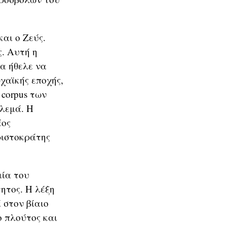
αι ο Ζεύς.
. Αυτή η
θα ήθελε να
χαϊκής εποχής,
 corpus των
ολεμά. Η
έος
ριστοκράτης
μία του
ητος. Η λέξη
 στον βίαιο
ο πλούτος και