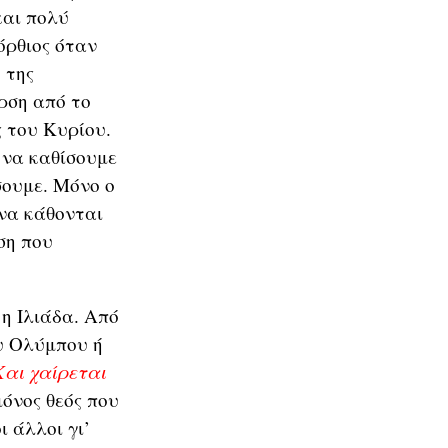
και πολύ
όρθιος όταν
 της
ρση από το
ς του Κυρίου.
 να καθίσουμε
σουμε. Μόνο ο
 να κάθονται
ση που
 η Ιλιάδα. Από
υ Ολύμπου ή
Και χαίρεται
μόνος θεός που
ι άλλοι γι’