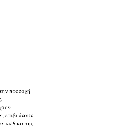
 την προσοχή
ς,
χουν
ς, επιβιώνουν
ον κώδικα της