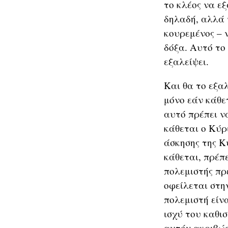
το κλέος να ε
δηλαδή, αλλά 
κουρεμένος – ν
δόξα. Αυτό το
εξαλείψει.
Και θα το εξαλ
μόνο εάν κάθετ
αυτό πρέπει ν
κάθεται ο Κύρ
άσκησης της Κ
κάθεται, πρέπε
πολεμιστής πρέ
οφείλεται στην
πολεμιστή είν
ισχύ του καθι
αυτόν ακριβώς