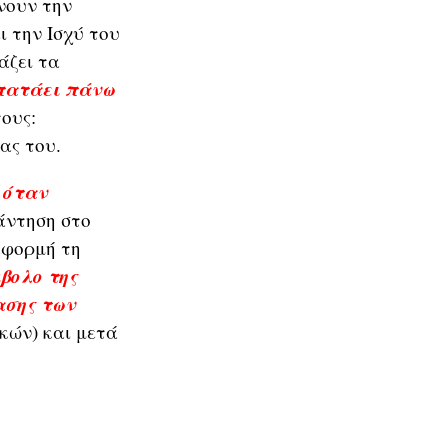
νουν την
ι την Ισχύ του
άζει τα
ρπατάει πάνω
τους:
ας του.
 όταν
άντηση στο
 αφορμή τη
βολο της
ασης των
ικών) και μετά