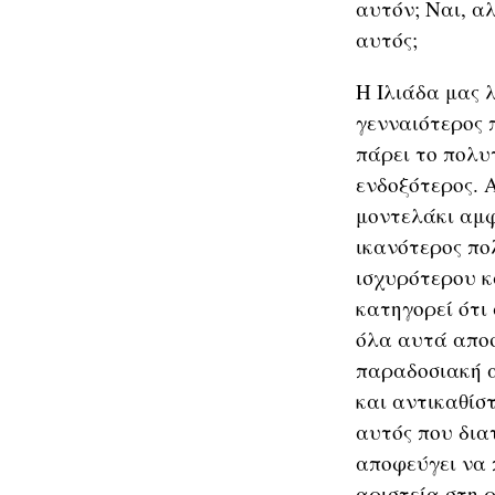
αυτόν; Ναι, αλ
αυτός;
Η Ιλιάδα μας λ
γενναιότερος 
πάρει το πολυτ
ενδοξότερος. 
μοντελάκι αμφ
ικανότερος πο
ισχυρότερου κ
κατηγορεί ότι
όλα αυτά αποσ
παραδοσιακή α
και αντικαθίσ
αυτός που διατ
αποφεύγει να π
αριστεία στη 