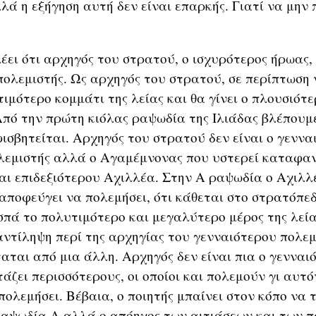
λά η εξήγηση αυτή δεν είναι επαρκής. Γιατί να μην 
έει ότι αρχηγός του στρατού, ο ισχυρότερος ήρωας, 
πολεμιστής. Ως αρχηγός του στρατού, σε περίπτωση 
ιμότερο κομμάτι της λείας και θα γίνει ο πλουσιότε
Από την πρώτη κιόλας ραψωδία της Ιλιάδας βλέπουμε
ισβητείται. Αρχηγός του στρατού δεν είναι ο γενναι
λεμιστής αλλά ο Αγαμέμνονας που υστερεί καταφαν
αι επιδεξιότερου Αχιλλέα. Στην Α ραψωδία ο Αχιλλ
 αποφεύγει να πολεμήσει, ότι κάθεται στο στρατόπεδ
πά το πολυτιμότερο και μεγαλύτερο μέρος της λεία
ντίληψη περί της αρχηγίας του γενναιότερου πολεμ
ταται από μια άλλη. Αρχηγός δεν είναι πια ο γενναι
άζει περισσότερους, οι οποίοι και πολεμούν γι αυτόν
ολεμήσει. Βέβαια, ο ποιητής μπαίνει στον κόπο να τ
ραψωδία Λ αλλά ο απόηχος των αιτιάσεων και των 