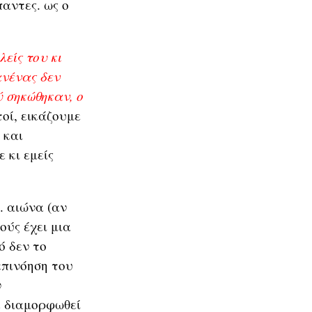
παντες. ως ο
είς του κι
ανένας δεν
 σηκώθηκαν, ο
τοί, εικάζουμε
 και
 κι εμείς
. αιώνα (αν
ούς έχει μια
ό δεν το
επινόηση του
ν
ε διαμορφωθεί