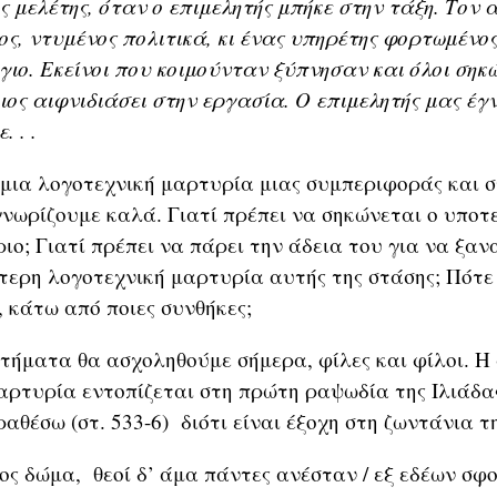
ς μελέτης, όταν ο επιμελητής μπήκε στην τάξη. Τον
ος, ντυμένος πολιτικά, κι ένας υπηρέτης φορτωμένος
ιο. Εκείνοι που κοιμούνταν ξύπνησαν και όλοι σηκ
οιος αιφνιδιάσει στην εργασία. Ο επιμελητής μας έγ
 . .
 μια λογοτεχνική μαρτυρία μιας συμπεριφοράς και 
 γνωρίζουμε καλά. Γιατί πρέπει να σηκώνεται ο υποτ
ιο; Γιατί πρέπει να πάρει την άδεια του για να ξαν
ότερη λογοτεχνική μαρτυρία αυτής της στάσης; Πότε
 κάτω από ποιες συνθήκες;
τήματα θα ασχοληθούμε σήμερα, φίλες και φίλοι. Η
αρτυρία εντοπίζεται στη πρώτη ραψωδία της Ιλιάδας
αθέσω (στ. 533-6) διότι είναι έξοχη στη ζωντάνια τη
ρος δώμα, θεοί δ’ άμα πάντες ανέσταν / εξ εδέων σφ