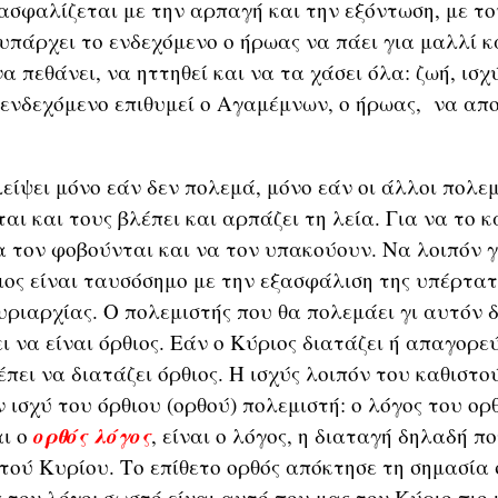
ξασφαλίζεται με την αρπαγή και την εξόντωση, με τ
υπάρχει το ενδεχόμενο ο ήρωας να πάει για μαλλί κ
α πεθάνει, να ηττηθεί και να τα χάσει όλα: ζωή, ισχ
 ενδεχόμενο επιθυμεί ο Αγαμέμνων, ο ήρωας, να απο
είψει μόνο εάν δεν πολεμά, μόνο εάν οι άλλοι πολε
αι και τους βλέπει και αρπάζει τη λεία. Για να το κ
α τον φοβούνται και να τον υπακούουν. Να λοιπόν γ
ιος είναι ταυσόσημο με την εξασφάλιση της υπέρτατη
υριαρχίας. Ο πολεμιστής που θα πολεμάει γι αυτόν δ
ι να είναι όρθιος. Εάν ο Κύριος διατάζει ή απαγορεύ
πει να διατάζει όρθιος. Η ισχύς λοιπόν του καθιστ
 ισχύ του όρθιου (ορθού) πολεμιστή: ο λόγος του ορ
ορθός λόγος
αι ο
, είναι ο λόγος, η διαταγή δηλαδή π
στού Κυρίου. Το επίθετο ορθός απόκτησε τη σημασία 
 τον λόγο: σωστό είναι αυτό που μας τον Κύριο πιο 