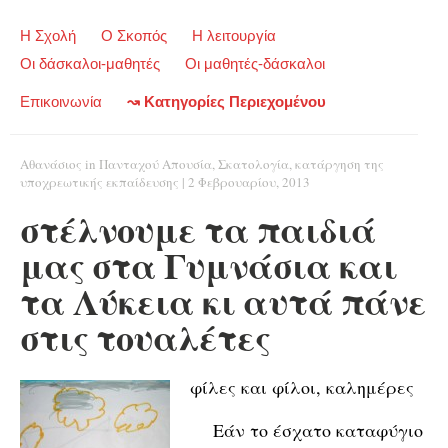
Η Σχολή
Ο Σκοπός
Η λειτουργία
Οι δάσκαλοι-μαθητές
Οι μαθητές-δάσκαλοι
Επικοινωνία
↝ Κατηγορίες Περιεχομένου
Αθανάσιος
in
Πανταχού Απουσία
,
Σκατολογία
,
κατάργηση της
υποχρεωτικής εκπαίδευσης
|
2 Φεβρουαρίου, 2013
στέλνουμε τα παιδιά
μας στα Γυμνάσια και
τα Λύκεια κι αυτά πάνε
στις τουαλέτες
φίλες και φίλοι, καλημέρες
Εάν το έσχατο καταφύγιο