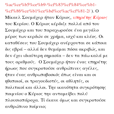
%ac%ce%b5%ce%b9-%cf%83%cf%84%ce%b1-
%cf%86%ce%b1%ce%bd%ce%ac%cf%81-2/
). Ο
Μίκαελ Σουμάχερ ήταν Κύριος,
υπηρέτης Κύριος
του Κυρίου. Ο Κύριος κέρδιζε πολλά από τον
Σουμάχερ και του παραχωρούσε ένα μεγάλο
μέρος των κερδών σε χρήμα, ισχύ και κλέος. Οι
καταθέσεις του Σουμάχερ ανέρχονται σε κάποια
δις εβρά – αλλά δεν θυμάμαι πόσα ακριβώς, και
δεν έχει ιδιαίτερη σημασία – δεν τα πάω καλά με
τους αριθμούς. Ο Σουμάχερ ήταν ένας υπηρέτης
ήρωας που συγκροτούσε ανθρώπινες αγέλες,
ήταν ένας ανθρωποβοσκός όπως είναι και οι
ηθοποιοί, οι τραγουδιστές, οι αθλητές, οι
πολιτικοί και άλλοι. Την ικανότητα συγκρότησης
ποιμνίου ο Κύριος την ανταμείβει πολύ
πλουσιοπάροχα. Τί έκανε όμως και συγκροτούσε
ανθρώπινο ποίμνιο;