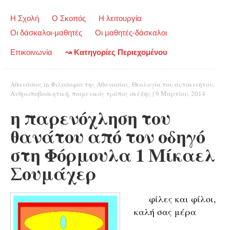
Η Σχολή
Ο Σκοπός
Η λειτουργία
Οι δάσκαλοι-μαθητές
Οι μαθητές-δάσκαλοι
Επικοινωνία
↝ Κατηγορίες Περιεχομένου
Αθανάσιος
in
Φιλοσοφία της Αθανασίας
,
Θεολογία του αυτοκινήτου
,
Ανθρωποβοσκητική
,
ποιμενικός τρόπος σκέψης
|
9 Μαρτίου, 2014
η παρενόχληση του
θανάτου από τον οδηγό
στη Φόρμουλα 1 Μίκαελ
Σουμάχερ
φίλες και φίλοι,
καλή σας μέρα