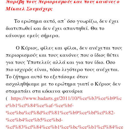
παρέβη τους περιορισμούς και τους κανόνες ο
Μίκαελ Σουμάχερ;
Το ερώτημα αυτό, απ΄ όσο γνωρίζω, δεν έχει
διατυπωθεί και δεν έχει απαντηθεί. Θα το
κάνουμε εμείς σήμερα.
Ο Κύριος, φίλες και φίλοι, δεν ανέχεται τους
περιορισμούς και τους κανόνες που ο ίδιος θέτει
για τους Υποτελείς αλλά και για τον ίδιο. Όσο
πιο ισχυρός είναι, τόσο λιγότερο τους ανέχεται.
Το ζήτημα αυτό το εξετάσαμε όταν
ασχοληθήκαμε με το ερώτημα γιατί ο Κύριος δεν
σταματάει στα κόκκινα φανάρια
(
https://www.badarts.gr/2011/10/%ce%b3%ce%b9%c
e%b1%cf%84%ce%af-%ce%bf-
%ce%ba%cf%8d%cf%81%ce%b9%ce%bf%cf%82-
%ce%b4%ce%b5%ce%bd-
%cf%83%cf%84%ce%b1%ce%bc%ce%b1%cf%84%ce