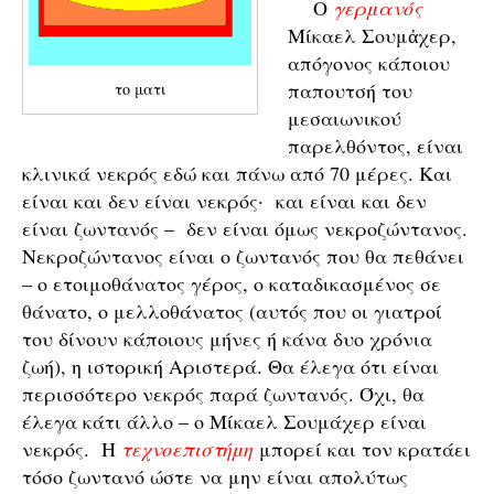
Ο
γερμανός
Μίκαελ Σουμἀχερ,
απόγονος κάποιου
παπουτσή του
το ματι
μεσαιωνικού
παρελθόντος, είναι
κλινικά νεκρός εδώ και πάνω από 70 μέρες. Και
είναι και δεν είναι νεκρός· και είναι και δεν
είναι ζωντανός – δεν είναι όμως νεκροζώντανος.
Νεκροζώντανος είναι ο ζωντανός που θα πεθάνει
– ο ετοιμοθάνατος γέρος, ο καταδικασμένος σε
θάνατο, ο μελλοθάνατος (αυτός που οι γιατροί
του δίνουν κάποιους μήνες ή κάνα δυο χρόνια
ζωή), η ιστορική Αριστερά. Θα έλεγα ότι είναι
περισσότερο νεκρός παρά ζωντανός. Όχι, θα
έλεγα κάτι άλλο – ο Μίκαελ Σουμάχερ είναι
νεκρός. Η
τεχνοεπιστήμη
μπορεί και τον κρατάει
τόσο ζωντανό ώστε να μην είναι απολύτως