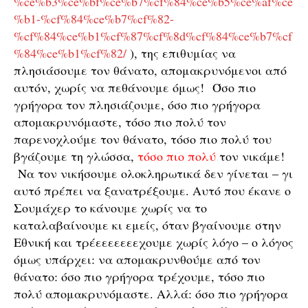
%ce%b3%ce%bf%ce%b7%cf%84%ce%b5%ce%af%ce
%b1-%cf%84%ce%b7%cf%82-
%cf%84%ce%b1%cf%87%cf%8d%cf%84%ce%b7%cf
%84%ce%b1%cf%82/
), της επιθυμίας να
πλησιάσουμε τον θάνατο, απομακρυνόμενοι από
αυτόν, χωρίς να πεθάνουμε όμως! Όσο πιο
γρήγορα τον πλησιάζουμε, όσο πιο γρήγορα
απομακρυνόμαστε, τόσο πιο πολύ τον
παρενοχλούμε τον θάνατο, τόσο πιο πολύ του
βγάζουμε τη γλώσσα,
τόσο πιο πολύ
τον νικάμε!
Να τον νικήσουμε ολοκληρωτικά δεν γίνεται – γι
αυτό πρέπει να ξανατρέξουμε. Αυτό που έκανε ο
Σουμάχερ το κάνουμε χωρίς να το
καταλαβαίνουμε κι εμείς, όταν βγαίνουμε στην
Εθνική και τρέεεεεεεεχουμε χωρίς λόγο – ο λόγος
όμως υπάρχει: να απομακρυνθούμε από τον
θάνατο: όσο πιο γρήγορα τρέχουμε, τόσο πιο
πολύ απομακρυνόμαστε. Αλλά: όσο πιο γρήγορα