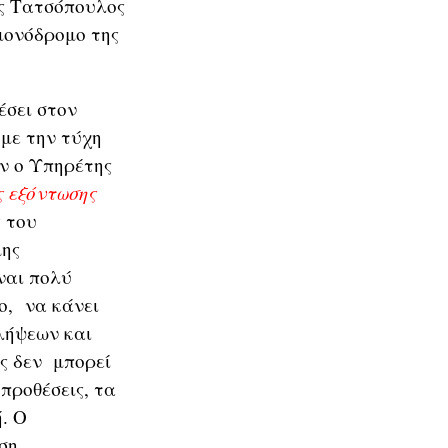
ος Τατσόπουλος
μονόδρομο της
έσει στον
 με την τύχη
ν ο Υπηρέτης
ς εξόντωσης
ς του
μης
ναι πολύ
ύο, να κάνει
λήψεων και
ς δεν μπορεί
 προθέσεις, τα
. Ο
ση