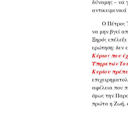
δύναμης – να 
αντικειμενικά
Ο Πέτρος Τατ
να μην βγεί α
Ξηρός επέλεξε
ερώτηση: δεν 
Κύριος που έχ
Υπηρετών Του
Κυρίου πρέπε
επιχειρηματολ
αφέλεια που π
όμως την Παρα
πρώτα η Ζωή, 