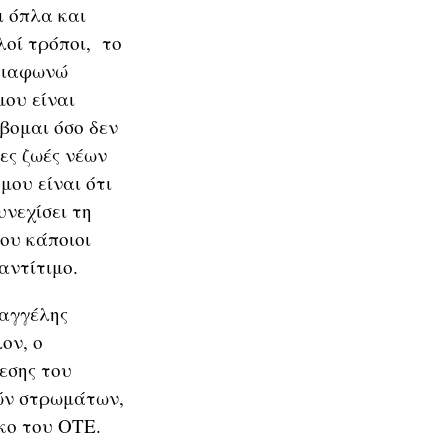
ι όπλα και
λοί τρόποι, το
 διαφωνώ
μου είναι
βομαι όσο δεν
ες ζωές νέων
μου είναι ότι
υνεχίσει τη
που κάποιοι
αντίτιμο.
αγγέλης
ον, ο
εσης του
ών στρωμάτων,
κο του ΟΤΕ.