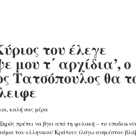
Κύριος του έλεγε
ψε μου τ΄ αρχίδια’, ο
ς Τατσόπουλος θα τ
λειφε
οι, καλή σας μέρα
ός πρέπει να βγει από τη φυλακή – το υποδεικνύο
 νόμοι του ελληνικού Κράτους (λόγω ανηκέστου βλά