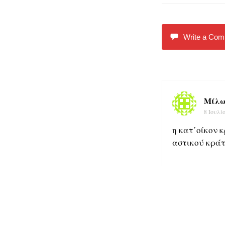
Write a Co
Μίλω
8 Ιουλί
η κατ΄οίκον κ
αστικού κράτ