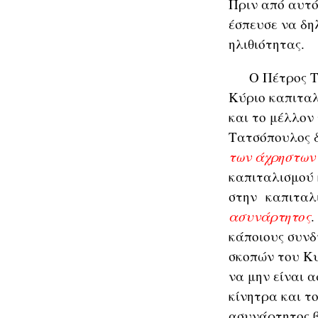
Πριν από αυτό
έσπευσε να δη
ηλιθιότητας.
Ο Πέτρος Τατσ
Κύριο καπιταλ
και το μέλλον
Τατσόπουλος δ
των άχρηστων
καπιταλισμού 
στην καπιταλι
ασυνάρτητος
.
κάποιους συνδ
σκοπών του Κυ
να μην είναι α
κίνητρα και τ
ασυνάρτητος β