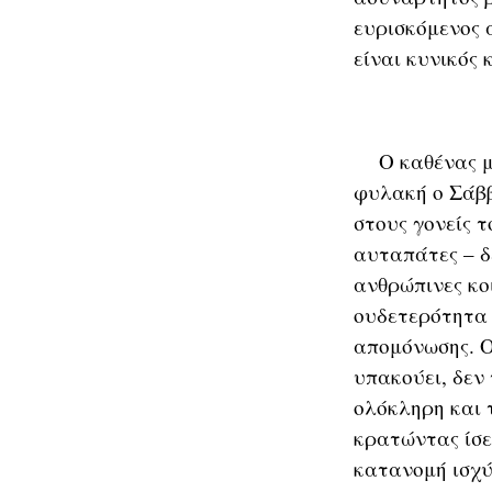
ευρισκόμενος 
είναι κυνικός 
Ο καθένας μας
φυλακή ο Σάββ
στους γονείς τ
αυταπάτες – δ
ανθρώπινες κοι
ουδετερότητα 
απομόνωσης. Ο
υπακούει, δεν
ολόκληρη και 
κρατώντας ίσε
κατανομή ισχύ