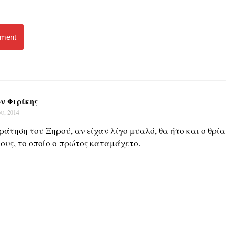
mment
ν Φιρίκης
ου, 2014
ράτηση του Ξηρού, αν είχαν λίγο μυαλό, θα ήτο και ο θρί
ους, το οποίο ο πρώτος καταμάχετο.