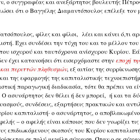
ν, ο συγγραφέας και ανεξάρτητος βουλευτής Πέτρ
λώσει ότι ο Βαγγέλης Διαμαντόπουλος επέλεξε τον 
όπουλος, φίλες και φίλοι, λέει και κάνει ό,τι αρ
ιστή. Έχει συνδέσει την τύχη του και το μέλλον του
 του ισχυρού και ταυτόχρονα ανίσχυρου Κυρίου. Εά
εν έχει κατανοήσει ότι εισερχόμαστε στην
εποχή τη
 και περιττών πληθυσμών
, εξ αιτίας της συρρίκνωση
και της εφαρμογής της καπιταλιστικής τεχνοεπιστή
στική παραγωγική διαδικασία, τότε θα πρέπει να εί
 Ο ασυνάρτητος δεν θέλει ή δεν μπορεί, ή και τα δ
υασμούς, συνδέσεις, εξαρτήσεις πρακτικών και αντι
ρίου καπιταλιστή· ο ασυνάρτητος, ο αποβλακωμένο
φελής – ο αφελής είναι κάποιος που δεν γνωρίζει τις
ους επιδιωκόμενους σκοπούς του Κυρίου καπιταλιστή
ρίσκεται σε πολύ μεγάλη σύγχυση. Όταν ο σε σύγχυ