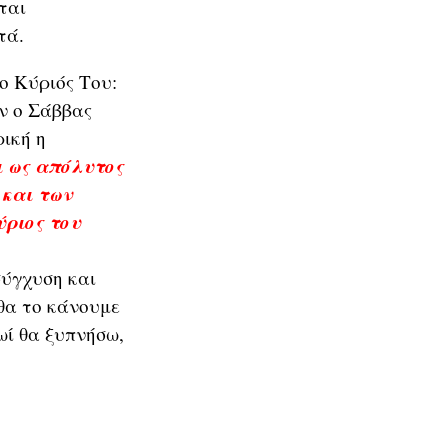
ται
τά.
ο Κύριός Του:
άν ο Σάββας
ρική η
ι ως απόλυτος
 και των
ύριος του
σύγχυση και
 θα το κάνουμε
ωί θα ξυπνήσω,