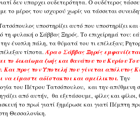
γιατί δεν υπαρχει ουδετερότητα. Ο ουδέτερος τάσσε
 με το μέρος του ισχυρού χωρίς να τάσσεται συνειδη
σόπουλος υποστηρίζει αυτό που υποστηρίζει και 
πό τη φυλακή ο Σάββας Ξηρός. Το επιχείρημά του: ε
 την ένοπλη πάλη, τα θύματά του τι επέλεξαν; Ρητο
Άρα ο Σάββας Ξηρός εμφανίζετα
επέλεξαν τίποτα.
ει το δικαίωμα ζωής και θανάτου του Κυρίου Του
. Και προς τον Υποτελή που γίνεται απόλυτος Κ
ι να είμαστε αδίστακτοι και αμείλικτοι.
Την
ογία του Πέτρου Τατσόπουλου, και την απύθμενη 
ηγάζει από αυτήν, θα εξετάσουμε, φίλες και φίλοι,
σκευή το πρωί γιατί ξημέρωσε και γιατί Πέμπτη πρ
στη Θεσσαλονίκη.