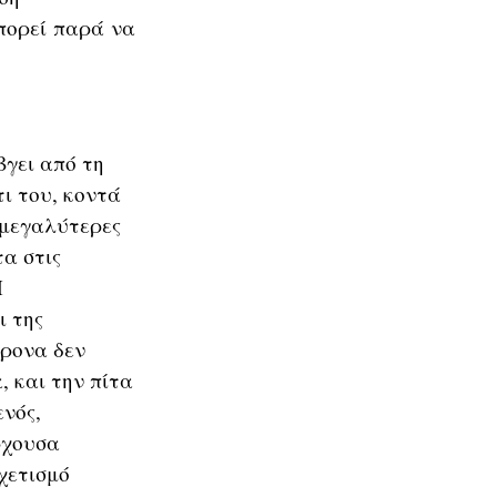
πορεί παρά να
βγει από τη
ι του, κοντά
ς μεγαλύτερες
τα στις
Η
ι της
χρονα δεν
, και την πίτα
νός,
ρχουσα
χετισμό