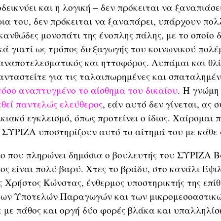
οδεικνύει και η λογική – δεν πρόκειται να ξαναπιάσε
ρια του, δεν πρόκειται να ξαναπάρει, υπάρχουν πολ
κανθώδες μονοπάτι της ένοπλης πάλης, με το οποίο
ά γιατί ως τρόπος διεξαγωγής του κοινωνικού πολέ
 αναποτελεσματικός και ηττοφόρος. Λυπάμαι και θλί
ανταστείτε για τις ταλαιπωρημένες και σπαταλημέν
τόσο αναπτυγμένο το αίσθημα του δικαίου
. Η γνώμη 
θεί παντελώς ελεύθερος
, εάν αυτό δεν γίνεται, ας σ
κιακό εγκλεισμό, όπως προτείνει ο ίδιος. Χαίρομαι 
 ΣΥΡΙΖΑ υποστηρίζουν αυτό το αίτημά του με κάθε 
που πληρώνει δημόσια ο βουλευτής του ΣΥΡΙΖΑ Β
ς είναι πολύ βαρύ. Χτες το βράδυ, στο κανάλι Έψιλ
 Χρήστος Κώνστας, ένθερμος υποστηρικτής της επίθ
των Υποτελών Παραγωγών και των μικρομεσοαστικ
 με πάθος και οργή δύο φορές βλάκα και υπαλληλίσ