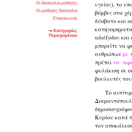
Οι δάσκαλοι-μαθητές
υγείας), το υπ
Οι μαθητές-δάσκαλοι
βόμβες στα χέ
Επικοινωνία
δύσβατο και α
κατηγορηματικ
↝ Κατηγορίες
Περιεχομένου
αδιέξοδος και
μπορείτε να φ
ανθρώπων
με 
πρέπει
να αφε
φυλάκιση σε οι
βουλευτές του
Το αντίτιμο 
Διαμαντόπουλο
δημοσιογράφος
Κυρίου κατά 
τον αποκάλεσε