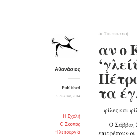
in
Υποτακτική
αν ο 
‘γλεί
Αθανάσιος
Πέτρο
τα έγ
Published
8 Ιουλίου, 2014
φίλες και φίλ
Η Σχολή
Ο Σάββας Ξηρ
Ο Σκοπός
επιτρέπουν οι
Η λειτουργία