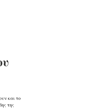
ου
υν και το
βης της