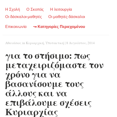
Η Σχολή
Ο Σκοπός
Η λειτουργία
Οι δάσκαλοι-μαθητές
Οι μαθητές-δάσκαλοι
Επικοινωνία
↝ Κατηγορίες Περιεχομένου
Αθανάσιος
in
Κυριαρχική
,
Υποτακτική
|
8 Αυγούστου, 2014
για το στήσιμο: πως
μεταχειριζόμαστε τον
χρόνο για να
βασανίσουμε τους
άλλους και να
επιβάλουμε σχέσεις
Κυριαρχίας