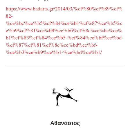
https://www.badarts.gr/2014/03/%cf%80%cf%89%cf%
82-
%ce%bc%ce%b5%cf%84%ce%b1%cf%87%ce%b5%c
e%b9%cf%81%ce%b9%ce%b6%cf%8c%ce%bc%ce%
b1%cf%83%cf%84%ce%b5-%cf%84%ce%bf%ce%bd-
%cf%87%cf%81%cf%8c%ce%bd%ce%bf-
%ce%b3%ce%b9%ce%b1-%ce%bd%ce%b1/
Αθανάσιος