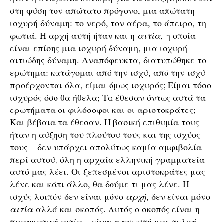
στη φύση τον απώτατο πρόγονο, μια απώτατη
ισχυρή δύναμη: το νερό, τον αέρα, το άπειρο, τη
φωτιά. Η αρχή αυτή ήταν και η
αιτία,
η οποία
είναι επίσης μια ισχυρή δύναμη, μια ισχυρή
αιτιώδης δύναμη. Αναπόφευκτα, διατυπώθηκε το
ερώτημα: κατάγομαι από την ισχύ, από την ισχύ
προέρχονται όλα, είμαι όμως ισχυρός; Είμαι τόσο
ισχυρός όσο θα ήθελα; Τα έθεσαν όντως αυτά τα
ερωτήματα οι φιλόσοφοι και οι αριστοκράτες;
Και βέβαια τα έθεσαν. Η βασική επιθυμία τους
ήταν η αύξηση του πλούτου τους και της ισχύος
τους – δεν υπάρχει απολύτως καμία αμφιβολία
περί αυτού, όλη η αρχαία ελληνική γραμματεία
αυτό μας λέει. Οι ξεπεσμένοι αριστοκράτες μας
λένε και κάτι άλλο, θα δούμε τι μας λένε. Η
ισχύς λοιπόν δεν είναι μόνο
αρχή
, δεν είναι μόνο
αιτία
αλλά και σκοπός. Αυτός ο σκοπός είναι η
πραγματική αιτία – είναι η γνωστή μας
τελική