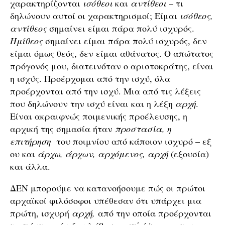
χαρακτηρίζονται
ισόθεοι
και
αντίθεοι
– τι
δηλώνουν αυτοί οι χαρακτηρισμοί; Είμαι
ισόθεος,
αντίθεος
σημαίνει είμαι πάρα πολύ ισχυρός.
Ημίθεος
σημαίνει είμαι πάρα πολύ ισχυρός, δεν
είμαι όμως θεός, δεν είμαι αθάνατος. Ο απώτατος
πρόγονός μου, διατεινόταν ο αριστοκράτης, είναι
η ισχύς. Προέρχομαι από την ισχύ, όλα
προέρχονται από την ισχύ. Μια από τις λέξεις
που δηλώνουν την ισχύ είναι και η λέξη
αρχή
.
Είναι ακραιφνώς ποιμενικής προέλευσης, η
αρχική της σημασία ήταν
προστασία, η
επιτήρηση
του ποιμνίου από κάποιον ισχυρό – εξ
ου και
άρχω, άρχων, αρχόμενος, αρχή
(εξουσία)
και άλλα.
ΔΕΝ μπορούμε να κατανοήσουμε πώς οι πρώτοι
αρχαϊκοί φιλόσοφοι υπέθεσαν ότι υπάρχει μια
πρώτη, ισχυρή
αρχή,
από την οποία προέρχονται