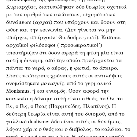
Κυριαρχίας, διατυπώθηκαν δύο θεωρίες σχετικά
με τον αριθμό των ανώτατων, ισχυρότατων
δυνάμεων (
αρχαί
) που υπάρχουν και δρουν στη
φύση και την κοινωνία. (Δεν γίνεται να μην
υπάρχει, υπάρχουν! Θα δούμε γιατί). Κάποιοι
αρχαϊκοί φιλόσοφοι (‘προσωκρατικοί’)
υποστήριζαν ότι όσον αφορά τη φύση μία είναι
αυτή η δύναμη, από την οποία προέρχονται τα
πάντα: το νερό, ο αέρας, η φωτιά, το άπειρο.
Στους νεώτερους χρόνους αυτές οι αντιλήψεις
ονομάστηκαν
μονισμός,
από το γερμανικό
Μonismus, ή και ενισμός. Όσον αφορά την
κοινωνία η δύναμη αυτή είναι ο θεός, το Ον, το
Έν, ο Εις, ο Ένας (Παρμενίδης, Πλωτίνος). Η
δεύτερη θεωρία είναι αυτή του δυισμού, από το
γαλλικό dualisme: δύο είναι αυτές οι δυνάμεις,
λόγου χάριν ο θεός και ο διάβολος, το καλό και το
κακό, η ψυχή και το σώμα. Η σύγκρουση μεταξύ