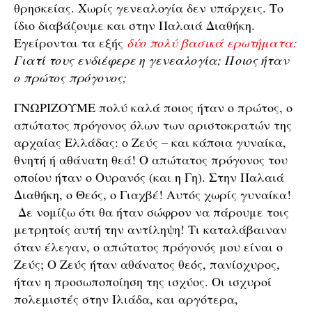
θρησκείας. Χωρίς γενεαλογία δεν υπάρχεις. Το
ίδιο διαβάζουμε και στην Παλαιά Διαθήκη.
Εγείρονται τα εξής
δύο πολύ βασικά ερωτήματα:
Γιατί τους ενδιέφερε η γενεαλογία; Ποιος ήταν
ο πρώτος πρόγονος;
ΓΝΩΡΙΖΟΥΜΕ πολύ καλά ποιος ήταν ο πρώτος, ο
απώτατος πρόγονος όλων των αριστοκρατών της
αρχαίας Ελλάδας: ο Ζεύς – και κάποια γυναίκα,
θνητή ή αθάνατη θεά! Ο απώτατος πρόγονος του
οποίου ήταν ο Ουρανός (και η Γη). Στην Παλαιά
Διαθήκη, ο Θεός, ο Γιαχβέ! Αυτός χωρίς γυναίκα!
Δε νομίζω ότι θα ήταν σώφρον να πάρουμε τοις
μετρητοίς αυτή την αντίληψη! Τι καταλάβαιναν
όταν έλεγαν, ο απώτατος πρόγονός μου είναι ο
Ζεύς; Ο Ζεύς ήταν αθάνατος θεός, πανίσχυρος,
ήταν η προσωποποίηση της ισχύος. Οι ισχυροί
πολεμιστές στην Ιλιάδα, και αργότερα,