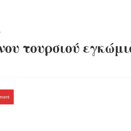
ο
ου τουρσιού εγκώμι
mment