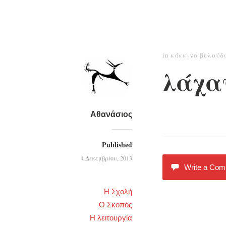
in
κόκκινο βελούδ
λάχαν
Αθανάσιος
Published
4 Δεκεμβρίου, 2013
Write a Co
Η Σχολή
Ο Σκοπός
Η λειτουργία