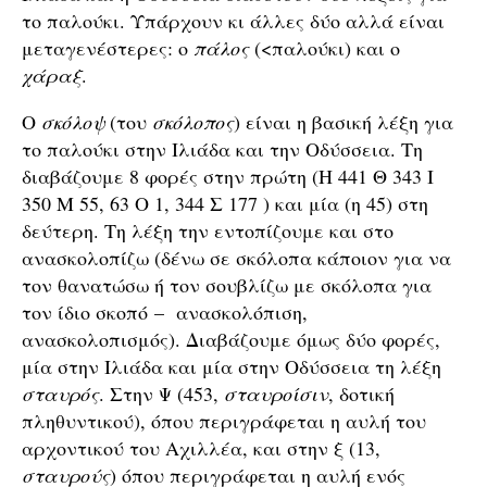
το παλούκι. Υπάρχουν κι άλλες δύο αλλά είναι
μεταγενέστερες: ο
πάλος
(<παλούκι) και ο
χάραξ
.
Ο
σκόλοψ
(του
σκόλοπος
) είναι η βασική λέξη για
το παλούκι στην Ιλιάδα και την Οδύσσεια. Τη
διαβάζουμε 8 φορές στην πρώτη (Η 441 Θ 343 Ι
350 Μ 55, 63 Ο 1, 344 Σ 177 ) και μία (η 45) στη
δεύτερη. Τη λέξη την εντοπίζουμε και στο
ανασκολοπίζω (δένω σε σκόλοπα κάποιον για να
τον θανατώσω ή τον σουβλίζω με σκόλοπα για
τον ίδιο σκοπό – ανασκολόπιση,
ανασκολοπισμός). Διαβάζουμε όμως δύο φορές,
μία στην Ιλιάδα και μία στην Οδύσσεια τη λέξη
σταυρός
. Στην Ψ (453,
σταυροίσιν
, δοτική
πληθυντικού), όπου περιγράφεται η αυλή του
αρχοντικού του Αχιλλέα, και στην ξ (13,
σταυρούς
) όπου περιγράφεται η αυλή ενός