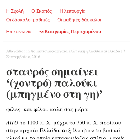
Η Σχολή
Ο Σκοπός
Η λειτουργία
Οι δάσκαλοι-μαθητές
Οι μαθητές-δάσκαλοι
Επικοινωνία
↝ Κατηγορίες Περιεχομένου
Αθανάσιος
in
ποιμενισμός/αρχαία ελληνική γλώσσα και Ιλιάδα
|
7
Σεπτεμβρίου, 2016
σταυρός σημαίνει
‘(χοντρό) παλούκι
(μπηγμένο στη γη)’
φίλες και φίλοι, καλή σας μέρα
ΑΠΟ
το 1100 π. Χ. μέχρι το 750 π. Χ. περίπου
στην αρχαία Ελλάδα το ξύλο ήταν το βασικό
υλικό με το οποίο κατασκεύαζαν σπίτια, ναούς,