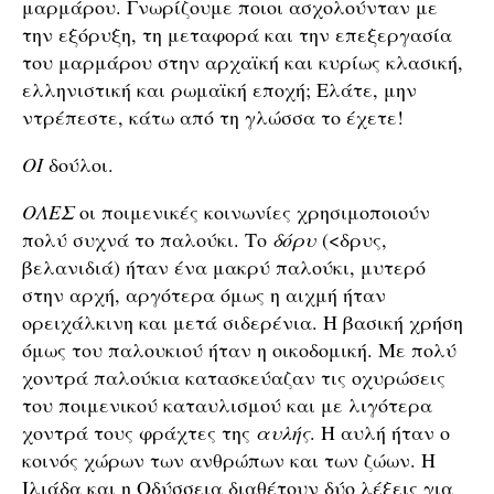
μαρμάρου. Γνωρίζουμε ποιοι ασχολούνταν με
την εξόρυξη, τη μεταφορά και την επεξεργασία
του μαρμάρου στην αρχαϊκή και κυρίως κλασική,
ελληνιστική και ρωμαϊκή εποχή; Ελάτε, μην
ντρέπεστε, κάτω από τη γλώσσα το έχετε!
ΟΙ
δούλοι.
ΟΛΕΣ
οι ποιμενικές κοινωνίες χρησιμοποιούν
πολύ συχνά το παλούκι. Το
δόρυ
(<δρυς,
βελανιδιά) ήταν ένα μακρύ παλούκι, μυτερό
στην αρχή, αργότερα όμως η αιχμή ήταν
ορειχάλκινη και μετά σιδερένια. Η βασική χρήση
όμως του παλουκιού ήταν η οικοδομική. Με πολύ
χοντρά παλούκια κατασκεύαζαν τις οχυρώσεις
του ποιμενικού καταυλισμού και με λιγότερα
χοντρά τους φράχτες της
αυλής
. Η αυλή ήταν ο
κοινός χώρων των ανθρώπων και των ζώων. Η
Ιλιάδα και η Οδύσσεια διαθέτουν δύο λέξεις για