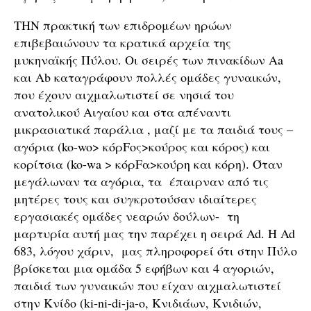
ΤΗΝ πρακτική των επιδρομέων ηρώων
επιβεβαιώνουν τα κρατικά αρχεία της
μυκηναϊκής Πύλου. Οι σειρές των πινακίδων Aa
και Ab καταγράφουν πολλές ομάδες γυναικών,
που έχουν αιχμαλωτιστεί σε νησιά του
ανατολικού Αιγαίου και στα απέναντι
μικρασιατικά παράλια , μαζί με τα παιδιά τους –
αγόρια (ko-wo> κόρFος>κούρος και κόρος) και
κορίτσια (ko-wa > κόρFα>κούρη και κόρη). Όταν
μεγάλωναν τα αγόρια, τα έπαιρναν από τις
μητέρες τους και συγκροτούσαν ιδιαίτερες
εργασιακές ομάδες νεαρών δούλων- τη
μαρτυρία αυτή μας την παρέχει η σειρά Ad. H Ad
683, λόγου χάριν, μας πληροφορεί ότι στην Πύλο
βρίσκεται μια ομάδα 5 εφήβων και 4 αγοριών,
παιδιά των γυναικών που είχαν αιχμαλωτιστεί
στην Κνίδο (ki-ni-di-ja-o, Κνιδιάων, Κνιδιών,