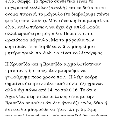
είναι σαφής. Το πρώτο συνθετικό είναι το
συγκριτικό
καλλίων (<καλός)
και το δεύτερο το
όνομα
παρειά
, το μάγουλο (το διαβάζουμε πέντε
φορές στην Ιλιάδα). Μόνο ένα κορίτσι μπορεί να
είναι
καλλιπάρηιος
, να έχει όχι απλά ωραία
αλλά ωραιότερα μάγουλα. Ποια είναι τα
ωραιότερα μάγουλα; Μα τα μάγουλα των
κοριτσιών, των παρθένων. Δεν μπορεί μια
μητέρα τριών παιδιών να είναι
καλλιπάρηιος
.
Η Χρυσηΐδα και η Βρισηΐδα αιχμαλωτίστηκαν
πριν τον γάμο τους. Δεν μπορούμε να
γνωρίζουμε πόσο χρόνο πριν. Η λέξη κούρη
σημαίνει ότι ήταν πάνω από πέντε-έξι χρονών
αλλά όχι πάνω από 14, το πολύ 16. Το ότι ο
Αχιλλέας στη ραψωδία Ω κοιμάται με την
Βρισηΐδα σημαίνει ότι δεν ήταν έξι ετών, δέκα ή
έντεκα θα μπορούσε να ήταν. Στην πρώιμη
αρχαιοελληνική κοινωνία τα παιδιά θεωρούνταν