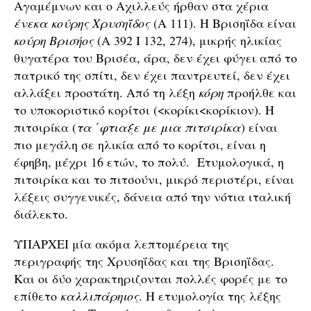
Αγαμέμνων και ο Αχιλλεύς ήρθαν στα χέρια
ένεκα κούρης Χρυσηΐδος
(Α 111). Η Βρισηΐδα είναι
κούρη Βρισήος
(Α 392 Ι 132, 274), μικρής ηλικίας
θυγατέρα του Βρισέα, άρα, δεν έχει φύγει από το
πατρικό της σπίτι, δεν έχει παντρευτεί, δεν έχει
αλλάξει προστάτη. Από τη λέξη
κόρη
προήλθε και
το υποκοριστικό κορίτσι (<κορίκι<κορίκιον). Η
πιτσιρίκα (
τα ΄φτιαξε με μια πιτσιρίκα
) είναι
πιο μεγάλη σε ηλικία από το κορίτσι, είναι η
έφηβη, μέχρι 16 ετών, το πολύ. Ετυμολογικά, η
πιτσιρίκα και το πιτσούνι, μικρό περιστέρι, είναι
λέξεις συγγενικές, δάνεια από την νότια ιταλική
διάλεκτο.
ΥΠΑΡΧΕΙ μία ακόμα λεπτομέρεια της
περιγραφής της Χρυσηΐδας και της Βρισηΐδας.
Και οι δύο χαρακτηριζονται πολλές φορές με το
επίθετο
καλλιπάρηιος
. Η ετυμολογία της λέξης