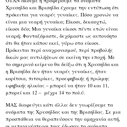
ΟΤΑΝ ακούμε ή προφέρουμε τα ονόματα
Χρυσηΐδα και Βρισηΐδα έχουμε την εντύπωση ότι
πρόκειται για νεαρές γυναίκες. Πόσο χρονών να
είναι μια νεαρή γυναίκα; Είκοσι, δεκαοχτώ,
είκοσι δύο; Μια γυναίκα είκοσι πέντε ετών είναι
νεαρή; Φανταζόμαστε, δεχόμαστε ως αυτονόητο
ότι θα ήταν κάπου εκεί, γύρω στα είκοσι.
Πρόκειται περί αναχρονισμού, περί προβολής
δικών μας αντιλήψεων σε εκείνη την εποχή. Με
το σημερινό κείμενο θα δείξω ότι η Χρυσηΐδα και
η Βρισηΐδα δεν ήταν νεαρές γυναίκες, ήταν
κορίτσια, πιτσιρίκες, προεφηβικής ή πρώιμης
εφηβικής ηλικίας – μπορεί να ήταν 10 και 11,
μπορεί και 12 – μέχρι 14 το πολύ.
ΜΑΣ διαφεύγει κάτι άλλο: δεν γνωρίζουμε τα
ονόματα της Χρυσηΐδας και της Βρισηΐδας. Σε μια
προσπάθεια να θεραπεύσουν την αμηχανία αυτή,
οι μεταγενέστεροι τους έδωσαν τα ονόματα