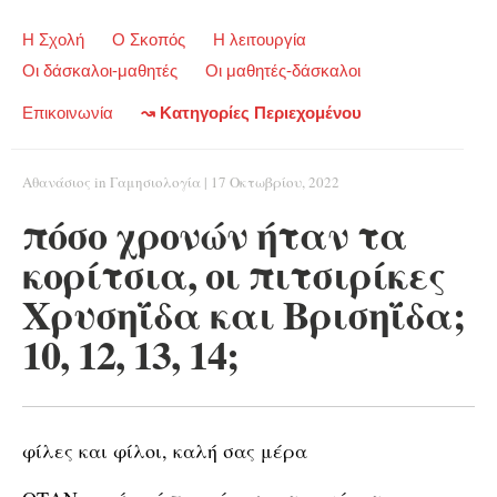
Η Σχολή
Ο Σκοπός
Η λειτουργία
Οι δάσκαλοι-μαθητές
Οι μαθητές-δάσκαλοι
Επικοινωνία
↝ Κατηγορίες Περιεχομένου
Αθανάσιος
in
Γαμησιολογία
|
17 Οκτωβρίου, 2022
πόσο χρονών ήταν τα
κορίτσια, οι πιτσιρίκες
Χρυσηΐδα και Βρισηΐδα;
10, 12, 13, 14;
φίλες και φίλοι, καλή σας μέρα