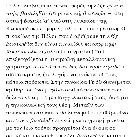
Πύλου διαβάζουμε πέντε φορές τη λέξη
qa-si-re-
wi-ja, βασιληFία
(στην ιωνική,
βασιληΐη
– στη
αττική
βασιλεία
) ενώ στις πινακίδες της
Κνωσσού οκτώ φορές, όλες σε πτώση δοτική. Οι
πινακίδες της Πύλου που διαβάζουμε τη λέξη
βασιληFία
δεν είναι πινακίδες
καταγραφής
πρώτων υλών
(χαλκού και χρυσού) που
επεξεργάζεται η μυκηναϊκή μεταλλουργική
χειροτεχνία αλλά πινακίδες
διανομής αγαθών
από το κράτος (το λεγόμενο ανάκτορο) προς
κάποια πρόσωπα. Στην πινακίδα Fn 50 διανέμεται
κριθάρι σε ένα μεγάλο αριθμό προσώπων που
δηλώνονται με την επαγγελματική τους ιδιότητα
ή την κοινωνική τους θέση. Μεταξύ των
προσώπων στα οποία θα διανεμηθεί κριθάρι είναι
και τρεις
βασιληFίαι
ενώ η καταγραφή γίνεται
με τον ίδιο τρόπο: προηγείται ένα όνομα σε
δοτική και ακολουθεί η λέξη
βασιληFία
, κι αυτή