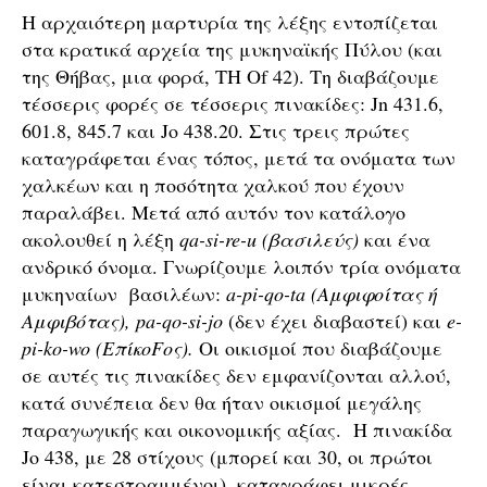
Η αρχαιότερη μαρτυρία της λέξης εντοπίζεται
στα κρατικά αρχεία της μυκηναϊκής Πύλου (και
της Θήβας, μια φορά, TH Of 42). Τη διαβάζουμε
τέσσερις φορές σε τέσσερις πινακίδες: Jn 431.6,
601.8, 845.7 και Jo 438.20. Στις τρεις πρώτες
καταγράφεται ένας τόπος, μετά τα ονόματα των
χαλκέων και η ποσότητα χαλκού που έχουν
παραλάβει. Μετά από αυτόν τον κατάλογο
ακολουθεί η λέξη
qa-si-re-u (βασιλεύς)
και ένα
ανδρικό όνομα. Γνωρίζουμε λοιπόν τρία ονόματα
μυκηναίων βασιλέων:
a-pi-qo-ta (Αμφιφοίτας ή
Αμφιβότας), pa-qo-si-jo
(δεν έχει διαβαστεί) και
e-
pi-ko-wo (ΕπίκοFος).
Οι οικισμοί που διαβάζουμε
σε αυτές τις πινακίδες δεν εμφανίζονται αλλού,
κατά συνέπεια δεν θα ήταν οικισμοί μεγάλης
παραγωγικής και οικονομικής αξίας. Η πινακίδα
Jo 438, με 28 στίχους (μπορεί και 30, οι πρώτοι
είναι κατεστραμμένοι), καταγράφει μικρές