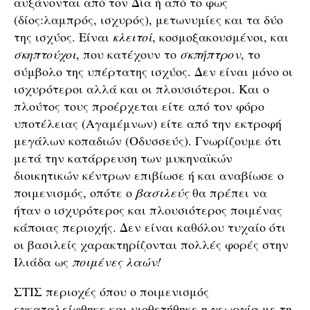
αυξάνονται από τον Δία ή από το φως
(δίος:λαμπρός, ισχυρός), μετωνυμίες και τα δύο
της ισχύος. Είναι
κλειτοί
, κοσμοξακουσμένοι, και
σκηπτούχοι
, που κατέχουν το
σκπήπτρον
, το
σύμβολο της υπέρτατης ισχύος. Δεν είναι μόνο οι
ισχυρότεροι αλλά και οι πλουσιότεροι. Και ο
πλούτος τους προέρχεται είτε από τον φόρο
υποτέλειας (Αγαμέμνων) είτε από την εκτροφή
μεγάλων κοπαδιών (Οδυσσεύς). Γνωρίζουμε ότι
μετά την κατάρρευση των μυκηναϊκών
διοικητικών κέντρων επιβίωσε ή και αναβίωσε ο
ποιμενισμός, οπότε ο
βασιλεύς
θα πρέπει να
ήταν ο ισχυρότερος και πλουσιότερος ποιμένας
κάποιας περιοχής. Δεν είναι καθόλου τυχαίο ότι
οι βασιλείς χαρακτηρίζονται πολλές φορές στην
Ιλιάδα ως
ποιμένες λαών!
ΣΤΙΣ περιοχές όπου ο ποιμενισμός
εγκαταλείφθηκε και υιοθετήθηκε η γεωργία με τη