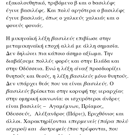
εξακολουθητικό, τριβόμενο β και ο bασιλέφς
έγινε βασιλέφς. Και πολύ αργότερα ο βασιλέφς
έγινε βασιλιάς, όπως ο χαλκεύς χαλκιάς και ο
φονεύς φονιάς.
Η μυκηναϊκή λέξη
βασιλεύς
επιβίωσε στην
μεταμυκηναϊκή εποχή αλλά με άλλη σημασία.
Δεν δηλώνει πια κάποιο άσημο αξίωμα. Την
διαβάζουμε πολλές φορές και στην Ιλιάδα και
στην Οδύσσεια. Ενώ η λέξη
άναξ
προσδιορίζει
θνητούς και θεούς, η λέξη
βασιλεύς
μόνο θνητούς.
Δεν υπάρχει θεός που να είναι
βασιλεύς
. Ο
βασιλεύς
βρίσκεται στην κορυφή της ιεραρχίας
στην ομηρική κοινωνία: οι ισχυρότεροι άνδρες
είναι βασιλείς – Αγαμέμνων, Πρίαμος,
Οδυσσεύς, Αλέξανδρος (Πάρις), Εριχθόνιος και
άλλοι. Χαρακτηρίζονται
υπερμενείς (πάρα πολύ
ισχυροί) και διοτρεφείς (
που τρέφονται, που