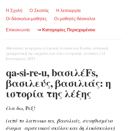
Η Σχολή
Ο Σκοπός
Η λειτουργία
Οι δάσκαλοι-μαθητές
Οι μαθητές-δάσκαλοι
Επικοινωνία
↝ Κατηγορίες Περιεχομένου
Αθανάσιος
in
αρχαία ελληνική γλώσσα και Ιλιάδα
,
ιστορική
γραμματική της αρχαίας και νέας ελληνικής γλώσσας
|
12
Ιανουαρίου, 2023
qa-si-re-u, bασιλέFs,
βασιλεύς, βασιλιάς: η
ιστορία της λέξης
έλα δω, Ρεξ!
(από το λατινικο rex, βασιλιάς, συνηθισμένο
όνομα αρσενικού σκύλου και δη λυκόσκυλου)