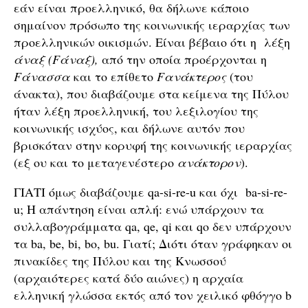
εάν είναι προελληνικό, θα δήλωνε κάποιο
σημαίνον πρόσωπο της κοινωνικής ιεραρχίας των
προελληνικών οικισμών. Είναι βέβαιο ότι η λέξη
άναξ (Fάναξ),
από την οποία προέρχονται η
Fάνασσα
και το επίθετο
Fανάκτερος
(του
άνακτα), που διαβάζουμε στα κείμενα της Πύλου
ήταν λέξη προελληνική, του λεξιλογίου της
κοινωνικής ισχύος, και δήλωνε αυτόν που
βρισκόταν στην κορυφή της κοινωνικής ιεραρχίας
(εξ ου και το μεταγενέστερο
ανάκτορον
).
ΓΙΑΤΙ όμως διαβάζουμε qa-si-re-u και όχι ba-si-re-
u; Η απάντηση είναι απλή: ενώ υπάρχουν τα
συλλαβογράμματα qa, qe, qi και qo δεν υπάρχουν
τα ba, be, bi, bo, bu. Γιατί; Διότι όταν γράφηκαν οι
πινακίδες της Πύλου και της Κνωσσού
(αρχαιότερες κατά δύο αιώνες) η αρχαία
ελληνική γλώσσα εκτός από τον χειλικό φθόγγο b