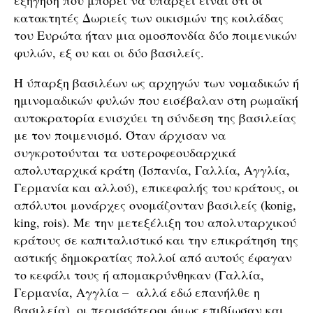
εξήγηση που μπορεί να υπάρξει είναι ότι οι
κατακτητές Δωριείς των οικισμών της κοιλάδας
του Ευρώτα ήταν μια ομοσπονδία δύο ποιμενικών
φυλών, εξ ου και οι δύο βασιλείς.
Η ύπαρξη βασιλέων ως αρχηγών των νομαδικών ή
ημινομαδικών φυλών που εισέβαλαν στη ρωμαϊκή
αυτοκρατορία ενισχύει τη σύνδεση της βασιλείας
με τον ποιμενισμό. Όταν άρχισαν να
συγκροτούνται τα υστεροφεουδαρχικά
απολυταρχικά κράτη (Ισπανία, Γαλλία, Αγγλία,
Γερμανία και αλλού), επικεφαλής του κράτους, οι
απόλυτοι μονάρχες ονομάζονταν βασιλείς (konig,
king, rois). Με την μετεξέλιξη του απολυταρχικού
κράτους σε καπιταλιστικό και την επικράτηση της
αστικής δημοκρατίας πολλοί από αυτούς έφαγαν
το κεφάλι τους ή απομακρύνθηκαν (Γαλλία,
Γερμανία, Αγγλία – αλλά εδώ επανήλθε η
βασιλεία), οι περισσότεροι όμως επιβίωσαν και