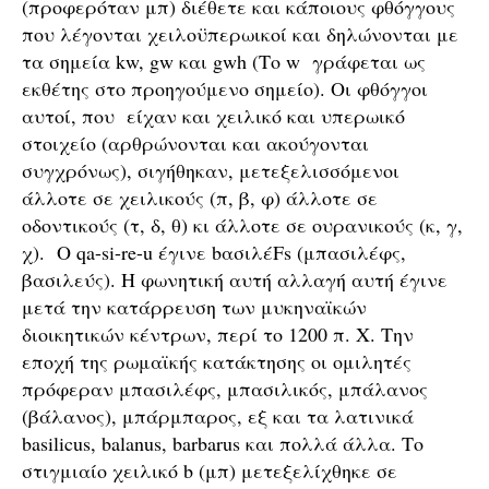
(προφερόταν μπ) διέθετε και κάποιους φθόγγους
που λέγονται χειλοϋπερωικοί και δηλώνονται με
τα σημεία kw, gw και gwh (Το w γράφεται ως
εκθέτης στο προηγούμενο σημείο). Οι φθόγγοι
αυτοί, που είχαν και χειλικό και υπερωικό
στοιχείο (αρθρώνονται και ακούγονται
συγχρόνως), σιγήθηκαν, μετεξελισσόμενοι
άλλοτε σε χειλικούς (π, β, φ) άλλοτε σε
οδοντικούς (τ, δ, θ) κι άλλοτε σε ουρανικούς (κ, γ,
χ). Ο qa-si-re-u έγινε bασιλέFs (μπασιλέφς,
βασιλεύς). Η φωνητική αυτή αλλαγή αυτή έγινε
μετά την κατάρρευση των μυκηναϊκών
διοικητικών κέντρων, περί το 1200 π. Χ. Την
εποχή της ρωμαϊκής κατάκτησης οι ομιλητές
πρόφεραν μπασιλέφς, μπασιλικός, μπάλανος
(βάλανος), μπάρμπαρος, εξ και τα λατινικά
basilicus, balanus, barbarus και πολλά άλλα. Το
στιγμιαίο χειλικό b (μπ) μετεξελίχθηκε σε