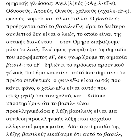
ομηρικής γλώσσας: Αχιλ(λ)εύς (<Αχιλ-εF-s),
Οδυσσεύς, Ατρεύς, Οινεύς, χαλκεύς (<χαλκ-εF-ς),
φονεύς, νομεύς και άλλα πολλά. Ο
βασιλεύς
προέρχεται από το
βασιλ-εF-s,
άρα το δεύτερο
συνθετικό δεν είναι ο λεώς, το οποίο είναι της
αττικής διαλέκτου – στον Όμηρο διαβάζουμε
μόνο το
λαός
. Ενώ όμως γνωρίζουμε τη σημασία
του μορφήματος
εF
, δεν γνωρίζουμε τη σημασία
βασιλ
-: το εF δηλώνει το πρόσωπο αρσενικού
γένους που δρα και κάνει αυτό που σημαίνει το
πρώτο συνθετικό: ο
φον-εF-s
είναι αυτός που
κάνει φόνο, ο
χαλκ-εF-s
είναι αυτός που
επεξεργάζεται τον χαλκό, κοκ. Κάποιοι
υποστηρίζουν ότι το βασιλ- είναι
προελληνικό,άρα η λέξη βασιλεύς είναι μια
σύνθεση προελληνικής λέξης και αρχαίου
ελληνικού μορφήματος. Από την σημασία της
λέξης
βασιλεύς
εικάζουμε ότι αυτό το
βασιλ
-,