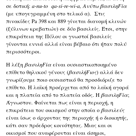
σε δοτική:
a-nu-to qa-si-re-wi-a, Ανύτω βασιληFία
(με υπογεγραμμένη στο τελικό α). Στις
πινακίδες Pa 398 και 889 γίνεται διανομή κλινών
(ξύλινων κρεβατιών) σε δύο βασιλείς. Έτσι, στην
επικράτεια της Πύλου οι γνωστοί βασιλείς
γίνονται εννιά αλλά είναι βέβαιο ότι ήταν πολύ
περισσότεροι.
Η λέξη
βασιληFία
είναι ουσιαστικοποιημένο
επίθετο θηλυκού γένους (
βασιλήFιος
) αλλά δεν
γνωρίζουμε ποιο ουσιαστικό θα προσδιόριζε το
επίθετο. Η λαϊκή προέρχεται από το λαϊκή αγορά
και η πλατεία από το πλατεία οδός. Η
βασιληFία
;
Άγνωστον. Φαίνεται πως είναι η περιοχή, η
επικράτεια του οικισμού στην οποία ο
βασιλεύς
είναι ίσως ο άρχοντας της περιοχής ή ο διοικητής,
κάτι σαν πρόεδρος κοινότητας. Μιας και οι
οικισμοί που αναφέρονται είναι άσημοι,