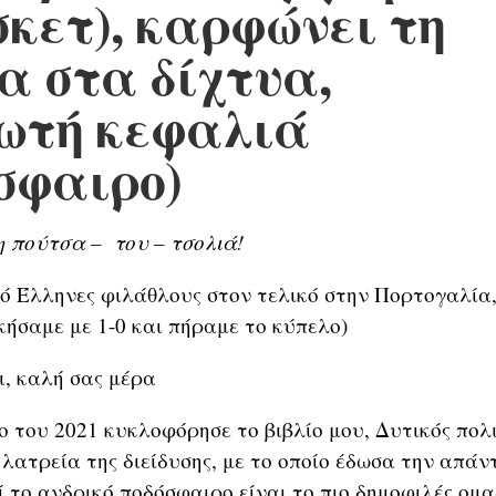
κετ), καρφώνει τη
 στα δίχτυα,
ωτή κεφαλιά
σφαιρο)
/η πούτσα – του – τσολιά!
ό Έλληνες φιλάθλους στον τελικό στην Πορτογαλία,
κήσαμε με 1-0 και πήραμε το κύπελο)
ι, καλή σας μέρα
 του 2021 κυκλοφόρησε το βιβλίο μου, Δυτικός πολι
 λατρεία της διείδυσης, με το οποίο έδωσα την απάν
ί το ανδρικό ποδόσφαιρο είναι το πιο δημοφιλές ομ