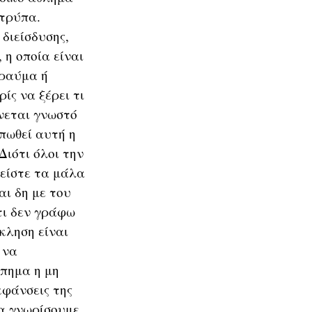
 τρύπα.
διείσδυσης,
 η οποία είναι
τραύμα ή
ίς να ξέρει τι
ίνεται γνωστό
υπωθεί αυτή η
ιότι όλοι την
είστε τα μάλα
αι δη με του
τι δεν γράφω
κληση είναι
 να
όπημα η μη
κφάνσεις της
να γνωρίσουμε