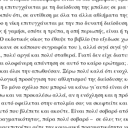
κη επιτυγχάνεται με τη διείσδυση της μπάλας σε μια
ιπόν ότι, σε αντίθεση με όλα τα άλλα αθλήματα της 
 η νίκη επιτυγχάνεται με την πιο δυνατή διείσδυση,
 ή γαμήσι, οπότε η τρύπα, η οπή περιωπής, είναι ή 
 εκδοτικός οίκος το έθαψε το βιβλίο (το εξεδωσε χωρ
έκανε σε κάποιον συγραφέα του ), αλλά σιγά σιγά γ
, πολύ αργά και πολύ σταθερά. Γιατί δεν είχε διατ
αι ολοφάνερη απάντηση σε αυτό το καίρο ερώτημα; Δ
και όλοι την απωθούσαν. Ξέρω πολύ καλά ότι ενοχλ
ολογική προσέγγιση του αθλητισμού της διείσδυσης κ
Το μόνο σχόλιο που μπορώ να κάνω γι΄αυτό είναι ό
σω και να προκαλέσω αλλά, αν η ενόχληση και η πρό
αυτό οφείλεται στην ατολμία σας να σκεφτείτε και
υτό που βλέπετε και ακούτε. Είναι πολύ σοβαρό ατ
ραγματικότητας, πάρα πολύ σοβαρό – σε όλες τις ε
 μαςεπιτρέπει ούτε την κοινωνική πραγματικότητα 