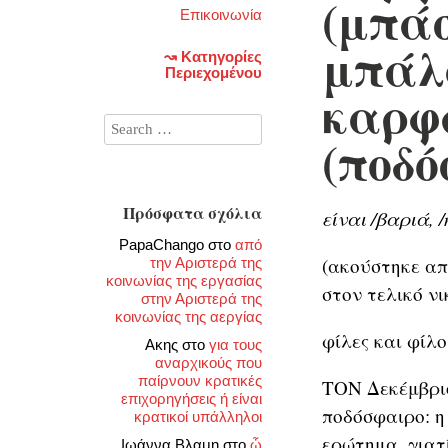
(μπάσ
Επικοινωνία
μπάλα
↝ Κατηγορίες
Περιεχομένου
καρφ
(ποδό
Πρόσφατα σχόλια
είναι /βαριά, 
PapaChango
στο
από
(ακούστηκε απ
την Αριστερά της
κοινωνίας της εργασίας
στον τελικό νι
στην Αριστερά της
κοινωνίας της αεργίας
φίλες και φίλο
Ακης
στο
για τους
αναρχικούς που
παίρνουν κρατικές
ΤΟΝ Δεκέμβριο
επιχορηγήσεις ή είναι
ποδόσφαιρο: η
κρατικοί υπάλληλοι
ερώτημα, γιατ
Ιωάννα Βλαμη
στο
ὦ