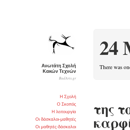
24 
Ανωτάτη Σχολή
There was on
Κακών Τεχνών
BadArts.gr
Η Σχολή
της τ
Ο Σκοπός
Η λειτουργία
καρφί
Οι δάσκαλοι-μαθητές
Οι μαθητές-δάσκαλοι