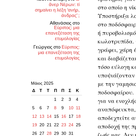
ἄνερ Νέρων: τί
στο οποίο η νί
σημαίνει η λέξη ‘ανήρ,
Υποστήριξα λο
άνδρας’ ;
Αθανάσιος
στο
στο ποδόσφαιρο
Εύριπος: μια
ή πυροβολισμός
επανεξέταση της
ετυμολογίας
κωλοτρυπίδα. Ο
Γεώργιος
στο
Εύριπος:
γράφει, χάρη 
μια επανεξέταση της
και διαβάζεται
ετυμολογίας
τόσο εύλογη κ
υποψιάζονταν 
με την γαμησι
Μάιος 2025
Δ
Τ
Τ
Π
Π
Σ
Κ
ποδοσφαίρου. 
για να ενοχλή
1
2
3
4
αναπόφευκτα, 
5
6
7
8
9
10
11
αποδεχτείτε α
12
13
14
15
16
17
18
αποδοχή της π
19
20
21
22
23
24
25
ζωής μας. Δεν
26
27
28
29
30
31