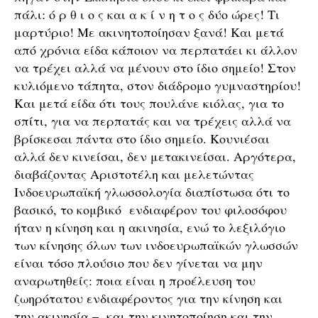
πάλι: ό ρ θ ι ο ς και α κ ί ν η τ ο ς δύο ώρες! Τι
μαρτύριο! Με ακινητοποίησαν ξανά! Και μετά
από χρόνια είδα κάποιον να περπατάει κι άλλον
να τρέχει αλλά να μένουν στο ίδιο σημείο! Στον
κυλιόμενο τάπητα, στον διάδρομο γυμναστηρίου!
Και μετά είδα ότι τους πουλάνε κιόλας, για το
σπίτι, για να περπατάς και να τρέχεις αλλά να
βρίσκεσαι πάντα στο ίδιο σημείο. Κουνιέσαι
αλλά δεν κινείσαι, δεν μετακινείσαι. Αργότερα,
διαβάζοντας Αριστοτέλη και μελετώντας
Ινδοευρωπαϊκή γλωσσολογία διαπίστωσα ότι το
βασικό, το κομβικό ενδιαφέρον του φιλοσόφου
ήταν η κίνηση και η ακινησία, ενώ το λεξιλόγιο
των κίνησης όλων των ινδοευρωπαϊκών γλωσσών
είναι τόσο πλούσιο που δεν γίνεται να μην
αναρωτηθείς: ποια είναι η προέλευση του
ζωηρότατου ενδιαφέροντος για την κίνηση και
την ακινησία – και την κινητοποίηση και την