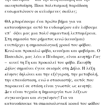
ακινητοποίηση. Ποια πολιτισμική παράδοση
ενσωματώνουν οι κυλιόμενες σκάλες;
ΘΑ μπορέσουμε ένα πρώτο βήμα για να
κατανοήσουμε αυτό το ενδιαφέρον εάν λάβουμε
υπ’ όψει μας μια πολύ σημαντική λεπτομέρεια.
Στη σημασία του ρήματος κινώ (κινούμαι)
ενυπάρχει η σημασιολογική χροιά του φόβου.
Κινώ και προκαλώ φόβο, κινούμαι και φοβάμαι. Ο
Ποσειδών, μας λέει ο Πίνδαρος, είναι
κινητήρ Γας
– κινεί τη Γη και προκαλεί τον φόβο.
Εκινήθη
Δήλος
σημαίνει έγινε σεισμός στη Δήλο. Η λέξη
κίνησις
δηλώνει και την εξέγερση, την μεταβολή,
την επανάσταση, ενώ ο στασιαστής, αυτός που
παρακινεί σε στάση είναι γνωστός ως
κινητής
.
Δεν είναι τυχαία η δημιουργία των λέξεων
συγκινούμαι
και
συγκίνησις
! Για να
κατανοήσουμε τη σημασιολογική χροιά του φόβου