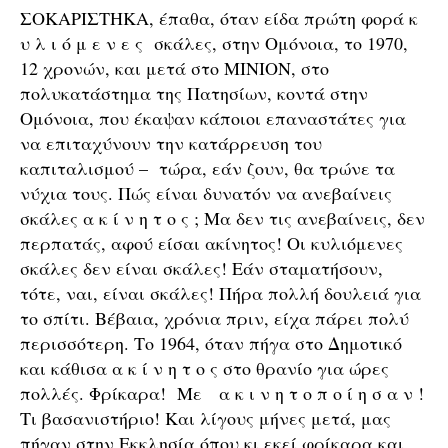
ΣΟΚΑΡΙΣΤΗΚΑ, έπαθα, όταν είδα πρώτη φορά κ
υ λ ι ό μ ε ν ε ς σκάλες, στην Ομόνοια, το 1970,
12 χρονών, και μετά στο ΜΙΝΙΟΝ, στο
πολυκατάστημα της Πατησίων, κοντά στην
Ομόνοια, που έκαψαν κάποιοι επαναστάτες για
να επιταχύνουν την κατάρρευση του
καπιταλισμού – τώρα, εάν ζουν, θα τρώνε τα
νύχια τους. Πώς είναι δυνατόν να ανεβαίνεις
σκάλες α κ ί ν η τ ο ς ; Μα δεν τις ανεβαίνεις, δεν
περπατάς, αφού είσαι ακίνητος! Οι κυλιόμενες
σκάλες δεν είναι σκάλες! Εάν σταματήσουν,
τότε, ναι, είναι σκάλες! Πήρα πολλή δουλειά για
το σπίτι. Βέβαια, χρόνια πριν, είχα πάρει πολύ
περισσότερη. Το 1964, όταν πήγα στο Δημοτικό
και κάθισα α κ ί ν η τ ο ς στο θρανίο για ώρες
πολλές. Φρίκαρα! Με α κ ι ν η τ ο π ο ί η σ α ν !
Τι βασανιστήριο! Και λίγους μήνες μετά, μας
πήγαν στην Εκκλησία όπου κι εκεί φρίκαρα και