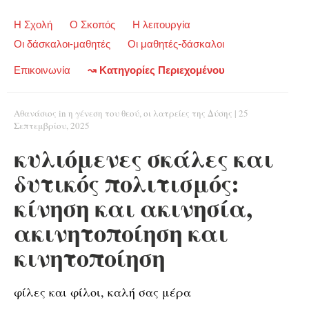
Η Σχολή
Ο Σκοπός
Η λειτουργία
Οι δάσκαλοι-μαθητές
Οι μαθητές-δάσκαλοι
Επικοινωνία
↝ Κατηγορίες Περιεχομένου
Αθανάσιος
in
η γένεση του θεού
,
οι λατρείες της Δύσης
|
25
Σεπτεμβρίου, 2025
κυλιόμενες σκάλες και
δυτικός πολιτισμός:
κίνηση και ακινησία,
ακινητοποίηση και
κινητοποίηση
φίλες και φίλοι, καλή σας μέρα