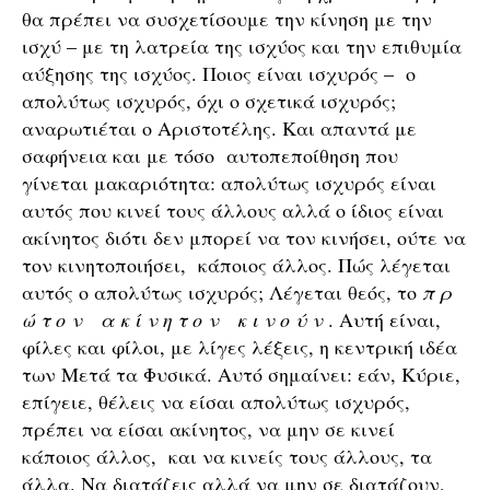
θα πρέπει να συσχετίσουμε την κίνηση με την
ισχύ – με τη λατρεία της ισχύος και την επιθυμία
αύξησης της ισχύος. Ποιος είναι ισχυρός – ο
απολύτως ισχυρός, όχι ο σχετικά ισχυρός;
αναρωτιέται ο Αριστοτέλης. Και απαντά με
σαφήνεια και με τόσο αυτοπεποίθηση που
γίνεται μακαριότητα: απολύτως ισχυρός είναι
αυτός που κινεί τους άλλους αλλά ο ίδιος είναι
ακίνητος διότι δεν μπορεί να τον κινήσει, ούτε να
τον κινητοποιήσει, κάποιος άλλος. Πώς λέγεται
αυτός ο απολύτως ισχυρός; Λέγεται θεός, το
π ρ
ώ τ ο ν α κ ί ν η τ ο ν κ ι ν ο ύ ν
. Αυτή είναι,
φίλες και φίλοι, με λίγες λέξεις, η κεντρική ιδέα
των Μετά τα Φυσικά. Αυτό σημαίνει: εάν, Κύριε,
επίγειε, θέλεις να είσαι απολύτως ισχυρός,
πρέπει να είσαι ακίνητος, να μην σε κινεί
κάποιος άλλος, και να κινείς τους άλλους, τα
άλλα. Να διατάζεις αλλά να μην σε διατάζουν,