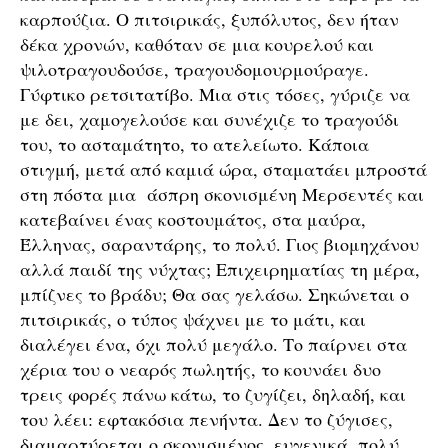
καρπούζια. Ο πιτσιρικάς, ξυπόλυτος, δεν ήταν
δέκα χρονών, καθόταν σε μια κουρελού και
ψιλοτραγουδούσε, τραγουδομουρμούραγε.
Γύφτικο ρετσιτατίβο. Μια στις τόσες, γύριζε να
με δει, χαμογελούσε και συνέχιζε το τραγούδι
του, το ασταμάτητο, το ατελείωτο. Κάποια
στιγμή, μετά από καμιά ώρα, σταματάει μπροστά
στη πόστα μια άσπρη σκονισμένη Μερσεντές και
κατεβαίνει ένας κοστουμάτος, στα μαύρα,
Έλληνας, σαραντάρης, το πολύ. Γιος βιομηχάνου
αλλά παιδί της νύχτας; Επιχειρηματίας τη μέρα,
μπίζνες το βράδυ; Θα σας γελάσω. Σηκώνεται ο
πιτσιρικάς, ο τύπος ψάχνει με το μάτι, και
διαλέγει ένα, όχι πολύ μεγάλο. Το παίρνει στα
χέρια του ο νεαρός πωλητής, το κουνάει δυο
τρεις φορές πάνω κάτω, το ζυγίζει, δηλαδή, και
του λέει: εφτακόσια πενήντα. Δεν το ζύγισες,
διαμαρτύρεται ο σκονισμένος, ευγενικά, πολύ