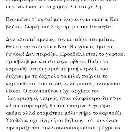
ευγενικά και με το χαμόγελο στα χείλη. ΄
Έχω κάνει τ΄ αφτιά μου λαγάνες κι ακούω. Και
βλέπω. Σκηνή από Σέξπυρ, μα την Παναγία!
Δεν απαντά αμέσως, τον κοιτάζει στα μάτια.
Θέλεις να το ζυγίσω; Ναι. Θα χάσεις άμα το
ζυγίσω! Δεν πειράζει. Προσβάλλεται, το γυφτάκι
προσβλήθηκε και στενοχωρήθηκε. Βάζει το
καρπούζι στη ζυγαριά με μισή καρδιά, του
δείχνει με το δάχτυλο τα κιλά, παίρνει το
καρπούζι και του το δίνει, λέγοντας, οχτακόσια
είκοσι. Ο σκονισμένος είχε αρχίσει τον
λογαριασμό, νοερώς, ήταν ολοφάνερο ότι ήταν
κάπου στην αρχή, θα του έπαιρνε λίγη ώρα
ακόμα αλλά σταμάτησε μόλις πήρε το καρπούζι.
Υποθέτω, όχι, όχι, είμαι βέβαιος, ότι συνέχισε
την πράξη του πολλαπλασιασμού και, μέχρι να