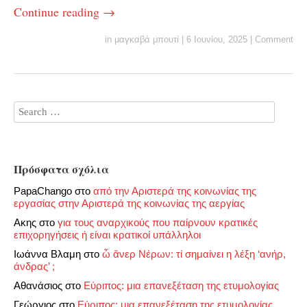
Continue reading
→
in
μαγκαβά μπουτί
|
6 Ιουνίου, 2025
|
Comment
Πρόσφατα σχόλια
PapaChango
στο
από την Αριστερά της κοινωνίας της
εργασίας στην Αριστερά της κοινωνίας της αεργίας
Ακης
στο
για τους αναρχικούς που παίρνουν κρατικές
επιχορηγήσεις ή είναι κρατικοί υπάλληλοι
Ιωάννα Βλαμη
στο
ὦ ἄνερ Νέρων: τί σημαίνει η λέξη ‘ανήρ,
άνδρας’ ;
Αθανάσιος
στο
Εύριπος: μια επανεξέταση της ετυμολογίας
Γεώργιος
στο
Εύριπος: μια επανεξέταση της ετυμολογίας