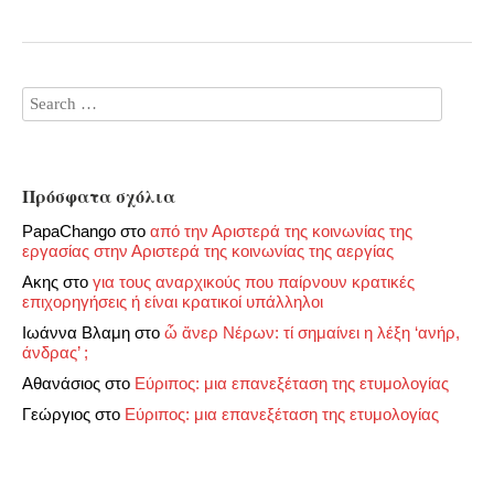
Πρόσφατα σχόλια
PapaChango
στο
από την Αριστερά της κοινωνίας της
εργασίας στην Αριστερά της κοινωνίας της αεργίας
Ακης
στο
για τους αναρχικούς που παίρνουν κρατικές
επιχορηγήσεις ή είναι κρατικοί υπάλληλοι
Ιωάννα Βλαμη
στο
ὦ ἄνερ Νέρων: τί σημαίνει η λέξη ‘ανήρ,
άνδρας’ ;
Αθανάσιος
στο
Εύριπος: μια επανεξέταση της ετυμολογίας
Γεώργιος
στο
Εύριπος: μια επανεξέταση της ετυμολογίας