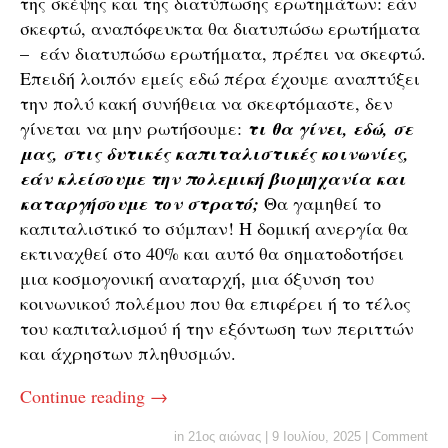
της σκέψης και της διατύπωσης ερωτημάτων: εάν
σκεφτώ, αναπόφευκτα θα διατυπώσω ερωτήματα
– εάν διατυπώσω ερωτήματα, πρέπει να σκεφτώ.
Επειδή λοιπόν εμείς εδώ πέρα έχουμε αναπτύξει
την πολύ κακή συνήθεια να σκεφτόμαστε, δεν
γίνεται να μην ρωτήσουμε:
τι θα γίνει, εδώ, σε
μας, στις δυτικές καπιταλιστικές κοινωνίες,
εάν κλείσουμε την πολεμική βιομηχανία και
καταργήσουμε τον στρατό;
Θα γαμηθεί το
καπιταλιστικό το σύμπαν! Η δομική ανεργία θα
εκτιναχθεί στο 40% και αυτό θα σηματοδοτήσει
μια κοσμογονική αναταρχή, μια όξυνση του
κοινωνικού πολέμου που θα επιφέρει ή το τέλος
του καπιταλισμού ή την εξόντωση των περιττών
και άχρηστων πληθυσμών.
Continue reading
→
in
21ος αιώνας
|
9 Ιουλίου, 2025
|
Comment