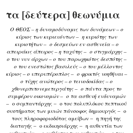
τα [δεύτερα] θεωνύμια
Ο ΘΕΟΣ – η δυναμοδύναμις των δυνάμεων – ο
κύριος των κυριευόντων – η κυριότης των
κυριοτήτων – ο δεσμεύων εν ασθενεία – ο
απειράκις άπειρος – η ταχύτης – ο στιγμάρχης –
ο του νυν άρχων – ο του παρωχηκότος δεσπότης –
ο του ενεστώτος βασιλεύς – ο του μέλλοντος
κύριος – ο υπερυπέροπλος – ο φρικτός νοηθήναι –
ο τύχης ανώτερος – ο τεινοδοκίδας – ο
χθονερπιτονεμετεργάτης – ο πάντα προς το
συμφέρον οικονομών – ο τα ασθενή ενδυναμών
–
ο συμπαντάρχης – ο του πολυπλόκου πεπτικού
συστήματος των μυιών πάνσοφος δημιουργός – ο
τους πληροφοριοδότας αμείβων – η πηγή της
διαταγής – ο εκδικησιάρχης – η αυθεντία των