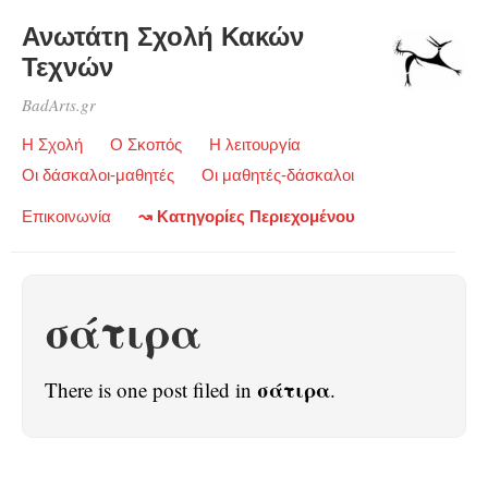
Ανωτάτη Σχολή Κακών
Τεχνών
BadArts.gr
Η Σχολή
Ο Σκοπός
Η λειτουργία
Οι δάσκαλοι-μαθητές
Οι μαθητές-δάσκαλοι
Επικοινωνία
↝ Κατηγορίες Περιεχομένου
σάτιρα
σάτιρα
There is one post filed in
.