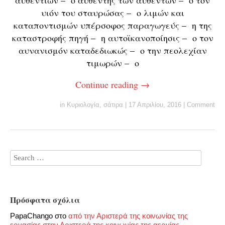
αυθεντιών – ο αυθέντης των αυθεντών – ο τον
υιόν του σταυρώσας – ο λιμών και
καταποντισμών υπέρσοφος παραγωγεύς – η της
καταστροφής πηγή – η αυτοϊκανοποίησις – ο τον
αυνανισμόν καταδεδιωκώς – ο την πεολεχίαν
τιμωρών – ο
Continue reading
→
in
Κυριολογία
,
σάτιρα
|
17 Απριλίου, 2016
|
Comment
Πρόσφατα σχόλια
PapaChango
στο
από την Αριστερά της κοινωνίας της
εργασίας στην Αριστερά της κοινωνίας της αεργίας