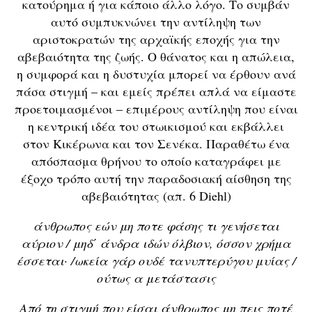
κατούρημα ή για κάποιο άλλο λόγο. Το συμβάν
αυτό συμπυκνώνει την αντίληψη των
αριστοκρατών της αρχαϊκής εποχής για την
αβεβαιότητα της ζωής. Ο θάνατος και η απώλεια,
η συμφορά και η δυστυχία μπορεί να έρθουν ανά
πάσα στιγμή – και εμείς πρέπει απλά να είμαστε
προετοιμασμένοι – επιμέρους αντίληψη που είναι
η κεντρική ιδέα του στωικισμού και εκβάλλει
στον Κικέρωνα και τον Σενέκα. Παραθέτω ένα
απόσπασμα θρήνου το οποίο καταγράφει με
έξοχο τρόπο αυτή την παραδοσιακή αίσθηση της
αβεβαιότητας (απ. 6 Diehl)
άνθρωπος εών μη ποτε φάσης τι γενήσεται
αύριον / μηδ΄ άνδρα ιδών όλβιον, όσσον χρήμα
έσσεται· /ωκεία γάρ ουδέ τανυπτερύγου μυίας /
ούτως α μετάστασις
Από τη στιγμή που είσαι άνθρωπος μη πεις ποτέ