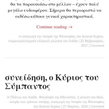
θα τα παρουσιάσω στο μέλλον – έχουν πολύ
μεγάλο ενδιαφέρον. Σήμερα θα περιοριστώ να
εκθέσω κάποια γενικά χαρακτηριστικά.
Continue reading
→
in
εισαγωγή την Ιστορία της Φιλοσοφίας του δυτικού Κυρίου
,
ποιμενισμός/αρχαία ελληνική γλώσσα και Ιλιάδα
|
23 Φεβρουαρίου,
2017
|
Comment
συνείδηση, ο Κύριος του
Σύμπαντος
in
Πλάτων και Ιλιάδα
,
Φιλοσοφία της Αθανασίας
,
η γένεση του θεού
,
ιστορία των τρόπων σκέψης
,
εισαγωγή την Ιστορία της Φιλοσοφίας
του δυτικού Κυρίου
|
27 Μαρτίου, 2016
|
Comment