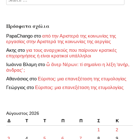
Πρόσφατα σχόλια
PapaChango
στο
από την Αριστερά της κοινωνίας της
εργασίας στην Αριστερά της κοινωνίας της αεργίας
Ακης
στο
για τους αναρχικούς που παίρνουν κρατικές
επιχορηγήσεις ή είναι κρατικοί υπάλληλοι
Ιωάννα Βλαμη
στο
ὦ ἄνερ Νέρων: τί σημαίνει η λέξη ‘ανήρ,
άνδρας’ ;
Αθανάσιος
στο
Εύριπος: μια επανεξέταση της ετυμολογίας
Γεώργιος
στο
Εύριπος: μια επανεξέταση της ετυμολογίας
Αύγουστος 2026
Δ
Τ
Τ
Π
Π
Σ
Κ
1
2
3
4
5
6
7
8
9