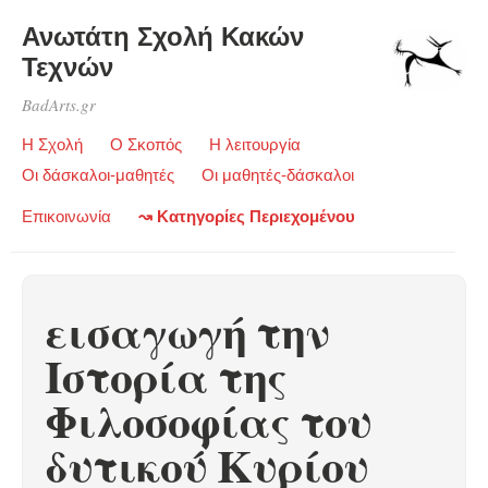
Ανωτάτη Σχολή Κακών
Τεχνών
BadArts.gr
Η Σχολή
Ο Σκοπός
Η λειτουργία
Οι δάσκαλοι-μαθητές
Οι μαθητές-δάσκαλοι
Επικοινωνία
↝ Κατηγορίες Περιεχομένου
εισαγωγή την
Ιστορία της
Φιλοσοφίας του
δυτικού Κυρίου