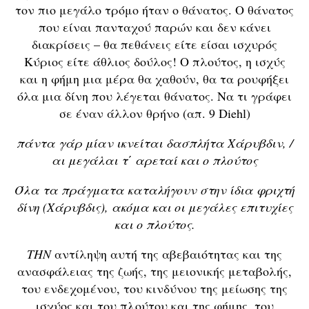
τον πιο μεγάλο τρόμο ήταν ο θάνατος. Ο θάνατος
που είναι πανταχού παρών και δεν κάνει
διακρίσεις – θα πεθάνεις είτε είσαι ισχυρός
Κύριος είτε άθλιος δούλος! Ο πλούτος, η ισχύς
και η φήμη μια μέρα θα χαθούν, θα τα ρουφήξει
όλα μια δίνη που λέγεται θάνατος. Να τι γράφει
σε έναν άλλον θρήνο (απ. 9 Diehl)
πάντα γάρ μίαν ικνείται δασπλήτα Χάρυβδιν, /
αι μεγάλαι τ΄ αρεταί και ο πλούτος
Όλα τα πράγματα καταλήγουν στην ίδια φριχτή
δίνη (Χάρυβδις), ακόμα και οι μεγάλες επιτυχίες
και ο πλούτος.
ΤΗΝ
αντίληψη αυτή της αβεβαιότητας και της
ανασφάλειας της ζωής, της μειονικής μεταβολής,
του ενδεχομένου, του κινδύνου της μείωσης της
ισχύος και του πλούτου και της φήμης, του