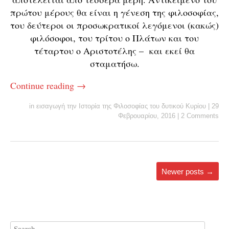
πρώτου μέρους θα είναι η γένεση της φιλοσοφίας,
του δεύτεροι οι προσωκρατικοί λεγόμενοι (κακώς)
φιλόσοφοι, του τρίτου ο Πλάτων και του
τέταρτου ο Αριστοτέλης – και εκεί θα
σταματήσω.
Continue reading
→
in
εισαγωγή την Ιστορία της Φιλοσοφίας του δυτικού Κυρίου
|
29
Φεβρουαρίου, 2016
|
2 Comments
Newer posts
→