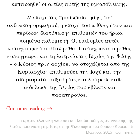
κατανοηθεί οι αιτίες αυτής της εγκατάλειψης.
Η
εποχή της προσωποποίησης, του
ανθρωπομορφισμού, η εποχή του μύθου, ήταν μια
περίοδος διατύπωσης επιθυμιών του ήρωα
ποιμένα πολεμιστή. Οι επιθυμίες αυτές
καταγράφονται στον μύθο. Ταυτόχρονα, ο μύθος
καταγράφει και τη λατρεία της Ισχύος της Φύσης
– ο Κύριος πριν αρχίσει να στοχάζεται από της
Κυριαρχίας επιθυμούσε την Ισχύ και την
απεριόριστη αύξησή της και λάτρευε κάθε
εκδήλωση της Ισχύος που έβλεπε και
παρατηρούσε.
Continue reading
→
in
αρχαία ελληνική γλώσσα και Ιλιάδα
,
οδηγός ανάγνωσης της
Ιλιάδας
,
εισαγωγή την Ιστορία της Φιλοσοφίας του δυτικού Κυρίου
|
6
Μαρτίου, 2016
|
Comment