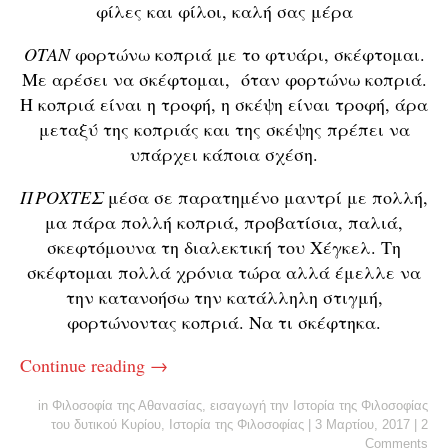
φίλες και φίλοι, καλή σας μέρα
ΟΤΑΝ
φορτώνω κοπριά με το φτυάρι, σκέφτομαι.
Με αρέσει να σκέφτομαι, όταν φορτώνω κοπριά.
Η κοπριά είναι η τροφή, η σκέψη είναι τροφή, άρα
μεταξύ της κοπριάς και της σκέψης πρέπει να
υπάρχει κάποια σχέση.
ΠΡΟΧΤΕΣ
μέσα σε παρατημένο μαντρί με πολλή,
μα πάρα πολλή κοπριά, προβατίσια, παλιά,
σκεφτόμουνα τη διαλεκτική του Χέγκελ. Τη
σκέφτομαι πολλά χρόνια τώρα αλλά έμελλε να
την κατανοήσω την κατάλληλη στιγμή,
φορτώνοντας κοπριά. Να τι σκέφτηκα.
Continue reading
→
in
Φιλοσοφία της Αθανασίας
,
εισαγωγή την Ιστορία της Φιλοσοφίας
του δυτικού Κυρίου
,
Ιστορία της Φιλοσοφίας
|
3 Μαρτίου, 2017
|
2
Comments