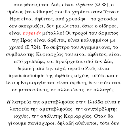
αποφάσεις) του Διός είναι
άφθιτα
(Ω 88), ο
θρόνος (το κάθισμα) που θα χαρίσει στον Ύπνο η
Ήρα είναι άφθιτος, από χρυσάφι – το χρυσάφι
δεν σκουριάζει, δεν μειώνεται, όπως ο σίδηρος,
είναι
ευγενές
μέταλλο! Οι τροχοί του άρματος
της Ήρας είναι άφθιτοι, είναι καλυμμένοι με
χρυσό (Ε 724). Το σκήπτρο του Αγαμέμνονα, το
σύμβολο της Κυριαρχίας του είναι άφθιτον, είναι
από χρυσάφι, και προέρχεται από τον Δία,
δηλαδή από την ισχύ, αφού ο Ζεύς είναι
προσωποποίηση της άφθιτης ισχύος- οπότε και η
ίδια η Κυριαρχία του είναι άφθιτη, δεν υπόκειται
σε μεταστάσεις, σε αλλοιώσεις. σε αλλαγές.
Η
λατρεία της αμεταβλησίας στην Ιλιάδα είναι η
λατρεία της αμεταβλησίας της ανυπέρβλητης
ισχύος, της απόλυτης Κυριαρχίας. Όταν θα
γίνουμε πανίσχυροι, δηλαδή αθάνατοι, τότε δεν