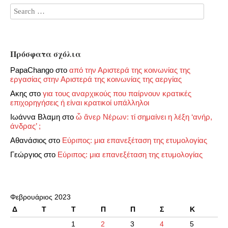
Πρόσφατα σχόλια
PapaChango
στο
από την Αριστερά της κοινωνίας της
εργασίας στην Αριστερά της κοινωνίας της αεργίας
Ακης
στο
για τους αναρχικούς που παίρνουν κρατικές
επιχορηγήσεις ή είναι κρατικοί υπάλληλοι
Ιωάννα Βλαμη
στο
ὦ ἄνερ Νέρων: τί σημαίνει η λέξη ‘ανήρ,
άνδρας’ ;
Αθανάσιος
στο
Εύριπος: μια επανεξέταση της ετυμολογίας
Γεώργιος
στο
Εύριπος: μια επανεξέταση της ετυμολογίας
Φεβρουάριος 2023
Δ
Τ
Τ
Π
Π
Σ
Κ
1
2
3
4
5