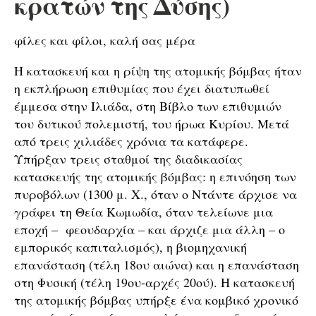
κρατών της Δύσης)
φίλες και φίλοι, καλή σας μέρα
Η κατασκευή και η ρίψη της ατομικής βόμβας ήταν
η εκπλήρωση επιθυμίας που έχει διατυπωθεί
έμμεσα στην Ιλιάδα, στη Βίβλο των επιθυμιών
του δυτικού πολεμιστή, του ήρωα Κυρίου. Μετά
από τρεις χιλιάδες χρόνια τα κατάφερε.
Υπήρξαν τρεις σταθμοί της διαδικασίας
κατασκευής της ατομικής βόμβας: η επινόηση των
πυροβόλων (1300 μ. Χ., όταν ο Ντάντε άρχισε να
γράφει τη Θεία Κωμωδία, όταν τελείωνε μια
εποχή – φεουδαρχία – και άρχιζε μια άλλη – ο
εμπορικός καπιταλισμός), η βιομηχανική
επανάσταση (τέλη 18ου αιώνα) και η επανάσταση
στη Φυσική (τέλη 19ου-αρχές 20ού). Η κατασκευή
της ατομικής βόμβας υπήρξε ένα κομβικό χρονικό