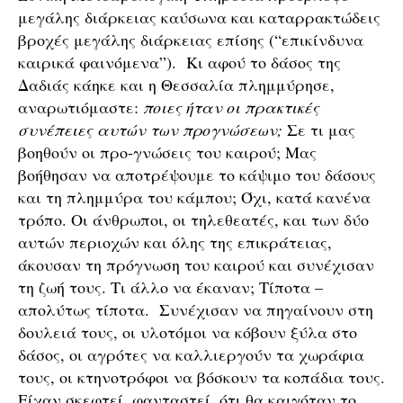
μεγάλης διάρκειας καύσωνα και καταρρακτώδεις
βροχές μεγάλης διάρκειας επίσης (“επικίνδυνα
καιρικά φαινόμενα”). Κι αφού το δάσος της
Δαδιάς κάηκε και η Θεσσαλία πλημμύρησε,
αναρωτιόμαστε:
ποιες ήταν οι πρακτικές
συνέπειες αυτών των προγνώσεων;
Σε τι μας
βοηθούν οι προ-γνώσεις του καιρού; Μας
βοήθησαν να αποτρέψουμε το κάψιμο του δάσους
και τη πλημμύρα του κάμπου; Όχι, κατά κανένα
τρόπο. Οι άνθρωποι, οι τηλεθεατές, και των δύο
αυτών περιοχών και όλης της επικράτειας,
άκουσαν τη πρόγνωση του καιρού και συνέχισαν
τη ζωή τους. Τι άλλο να έκαναν; Τίποτα –
απολύτως τίποτα. Συνέχισαν να πηγαίνουν στη
δουλειά τους, οι υλοτόμοι να κόβουν ξύλα στο
δάσος, οι αγρότες να καλλιεργούν τα χωράφια
τους, οι κτηνοτρόφοι να βόσκουν τα κοπάδια τους.
Είχαν σκεφτεί, φανταστεί, ότι θα καιγόταν το