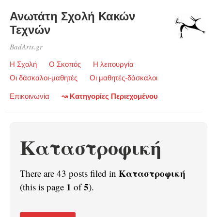
Ανωτάτη Σχολή Κακών
Τεχνών
BadArts.gr
Η Σχολή
Ο Σκοπός
Η λειτουργία
Οι δάσκαλοι-μαθητές
Οι μαθητές-δάσκαλοι
Επικοινωνία
↝ Κατηγορίες Περιεχομένου
Καταστροφική
Καταστροφική
There are 43 posts filed in
1
5
(this is page
of
).