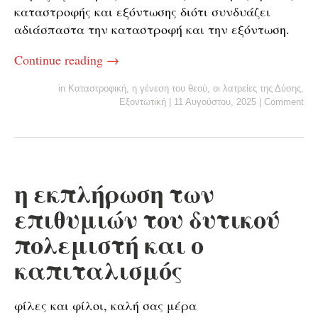
καταστροφής και εξόντωσης διότι συνδυάζει
αδιάσπαστα την καταστροφή και την εξόντωση.
Continue reading
→
in
Καταστροφική
,
η γένεση του θεού
,
οι λατρείες της Δύσης
,
Εξοντωτική
|
11 Αυγούστου, 2025
|
Comment
η εκπλήρωση των
επιθυμιών του δυτικού
πολεμιστή και ο
καπιταλισμός
φίλες και φίλοι, καλή σας μέρα