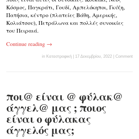
Κόσμος, Παγκράτι, Γουδί, Αμπελόκηποι, Γκύζη,
Πατήσια, κέντρο (πλατείες Βάθη, Αμερικής,
Κολιάτσου), Πετράλωνα και πολλές συνοικίες
του Πειραιά.
Continue reading
→
in
Καταστροφική
|
17 Δεκεμβρίου, 2022
|
Comment
ποι@ είναι @ φύλακ@
άγγελ@ μας ; ποιος
είναι ο φύλακας
άγγελός μας;