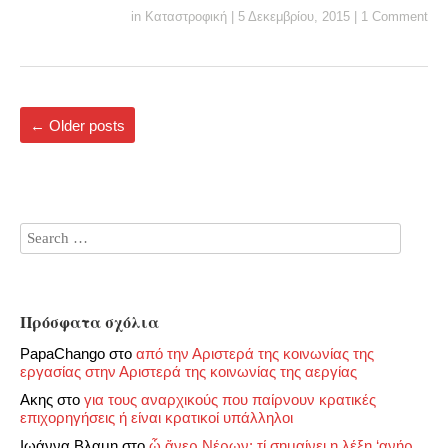
in
Καταστροφική
|
5 Δεκεμβρίου, 2015
|
1 Comment
←
Older posts
Πρόσφατα σχόλια
PapaChango
στο
από την Αριστερά της κοινωνίας της
εργασίας στην Αριστερά της κοινωνίας της αεργίας
Ακης
στο
για τους αναρχικούς που παίρνουν κρατικές
επιχορηγήσεις ή είναι κρατικοί υπάλληλοι
Ιωάννα Βλαμη
στο
ὦ ἄνερ Νέρων: τί σημαίνει η λέξη ‘ανήρ,