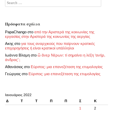
Πρόσφατα σχόλια
PapaChango
στο
από την Αριστερά της κοινωνίας της
εργασίας στην Αριστερά της κοινωνίας της αεργίας
Ακης
στο
για τους αναρχικούς που παίρνουν κρατικές
επιχορηγήσεις ή είναι κρατικοί υπάλληλοι
Ιωάννα Βλαμη
στο
ὦ ἄνερ Νέρων: τί σημαίνει η λέξη ‘ανήρ,
άνδρας’ ;
Αθανάσιος
στο
Εύριπος: μια επανεξέταση της ετυμολογίας
Γεώργιος
στο
Εύριπος: μια επανεξέταση της ετυμολογίας
Ιανουάριος 2022
Δ
Τ
Τ
Π
Π
Σ
Κ
1
2