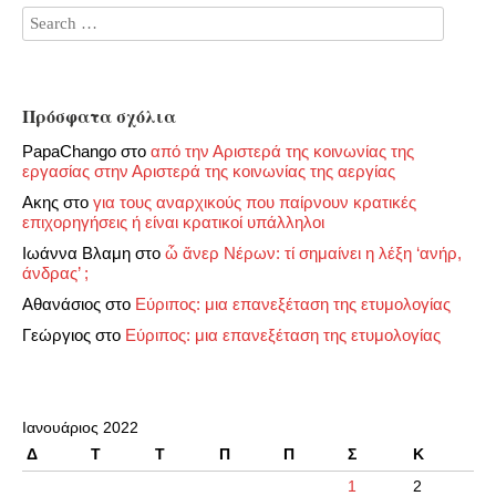
Πρόσφατα σχόλια
PapaChango
στο
από την Αριστερά της κοινωνίας της
εργασίας στην Αριστερά της κοινωνίας της αεργίας
Ακης
στο
για τους αναρχικούς που παίρνουν κρατικές
επιχορηγήσεις ή είναι κρατικοί υπάλληλοι
Ιωάννα Βλαμη
στο
ὦ ἄνερ Νέρων: τί σημαίνει η λέξη ‘ανήρ,
άνδρας’ ;
Αθανάσιος
στο
Εύριπος: μια επανεξέταση της ετυμολογίας
Γεώργιος
στο
Εύριπος: μια επανεξέταση της ετυμολογίας
Ιανουάριος 2022
Δ
Τ
Τ
Π
Π
Σ
Κ
1
2