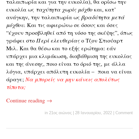
ταλαιπωρία και για την ευκολία), θα ορίσω την
ευκολία ως
ταχύτητα χωρίς μόχθο
και, κατ’
ανάγκην, την ταλαιπωρία ως
βραδύτητα μετά
μόχθου
. Και τις αφιερώνω σε όσους και όσες
“έχουν προσβληθεί από τη νόσο της σκέψης”, όπως
γράφει στο
Περί ελευθερίας
ο Τζον Στιούαρτ
Μιλ. Και θα θέσω και το εξής ερώτημα: εάν
υπάρχει μια κλιμάκωση, διαβάθμιση της ευκολίας
και της άνεσης, ποιο είναι το όριό της, με άλλα
λόγια, υπάρχει απόλυτη ευκολία – ποια να είναι
άραγε;
Να μπορείς να μην κάνεις απολύτως
τίποτα;
Continue reading
→
in
21ος αιώνας
|
28 Ιανουαρίου, 2022
|
Comment