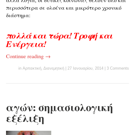
άλλα λόγια, οι δυτικές κοινωνίες θέλουν όλο και
περισσότερα σε ολοένα και μικρότερο χρονικό
διάστημα:
πολλά και τώρα! Τροφή και
Ενέργεια!
Continue reading
→
in
Αρπακτική
,
Διανεμητική
|
27 Ιανουαρίου, 2014
|
3 Comments
αγών: σημασιολογική
εξέλιξη