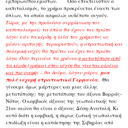
εμπόρων/πολεμιστών. Όσο επεκτεινόταν ο
καπιταλισμός, το χρήμα προκρίνεται έναντι των
όπλων, τα οποία ασφαλώς ουδέποτε σιγούν.
Τώρα, με την προϊούσα συρρίκνωση του
καπιταλισμού, τα όπλα θα έχουν τον πρώτο
λόγο: εάν τα κέρδη, η λεία του χρήματος ως
μέσον αρπαγής, περιοριστούν, η στρατιωτική και
πολεμική ισχύς θα πρέπει να έχει τον πρώτο
λόγο. Όσο περνάνε τα χρόνια
η μετατόπιση από
τα κέρδη (χρήμα) στην ισχύη θα γίνεται ολοένα
και πιο σαφής
– θα δούμε, λόγου χάριν,
μια
πολύ ισχυρή στρατιωτικά Γερμανία
. Θα
γίνουμε όμως μάρτυρες και μιας άλλης
μετατόπισης: της μετατόπισης του άξονα Βορράς-
Νότος. Ο κομβικός άξονας της γεωπολιτικής του
21ου αιώνα θα είναι ο άξονας Δύση-Ανατολή. Κι
αυτό διότι η κομβική, η άκρως ζωτική γεωπολιτική
επιδίωξη είναι η κατάκτησης της Σιβηρίας από