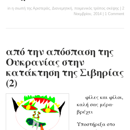
in
η σιωπή της Αριστεράς
,
Διανεμητική
,
ποιμενικός τρόπος σκέψης
|
2
Νοεμβρίου, 2014
|
1 Comment
από την απόσπαση της
Ουκρανίας στην
κατάκτηση της Σιβηρίας
(2)
φίλες και φίλοι,
καλή σας μέρα·
βρέχει
Υποστήριξα στο