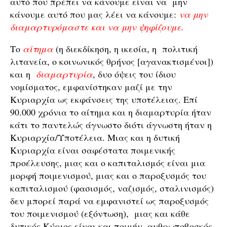
αυτό που πρέπει να κάνουμε είναι να μην
κάνουμε αυτό που μας λέει να κάνουμε:
να μην
διαμαρτυρόμαστε και να μην ψηφίζουμε.
Το
αίτημα
(η διεκδίκηση, η ικεσία, η πολιτική
λιτανεία, ο κοινωνικός θρήνος [αγανακτισμένοι])
και η
διαμαρτυρία
, δυο όψεις του ίδιου
νομίσματος, εμφανίστηκαν μαζί με την
Κυριαρχία ως εκφάνσεις της υποτέλειας. Επί
90.000 χρόνια το αίτημα και η διαμαρτυρία ήταν
κάτι το παντελώς άγνωστο διότι άγνωστη ήταν η
Κυριαρχία/Υποτέλεια. Μιας και η δυτική
Κυριαρχία είναι σαφέστατα ποιμενικής
προέλευσης, μιας και ο καπιταλισμός είναι μια
μορφή ποιμενισμού, μιας και ο παροξυσμός του
καπιταλισμού (φασισμός, ναζισμός, σταλινισμός)
δεν μπορεί παρά να εμφανιστεί ως παροξυσμός
του ποιμενισμού (εξόντωση), μιας και κάθε
δυτικός Κύριος είναι και ποιμήν, ανθρωποβοσκός