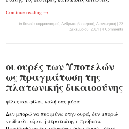
Continue reading
→
in
θεωρία κομμουνισμού
,
Ανθρωποβοσκητική
,
Διανεμητική
|
23
Δεκεμβρίου, 2014
|
4 Comments
οι ουρές των Υποτελών
ως πραγμάτωση της
πλατωνικής δικαιοσύνης
φίλες και φίλοι, καλή σας μέρα
Δεν μπορώ να περιμένω στην ουρά, δεν μπορώ·
νιώθω ότι είμαι ή στρατιώτης ή πρόβατο.
Προσπαθώ να την αποφύγω, όσο μπορώ – όταν