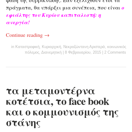
φάση της συρρίκνωσης. Εάν εξελιχθούν έτσι τα
πράγματα, θα υπάρξει μια συνέπεια, που είναι
ο
εφιάλτης του Κυρίου καπιταλιστή:
η
ανεργία!
Continue reading
→
in
Καταστροφική
,
Κυριαρχική
,
Νεκροζώντανη Αριστερά
,
κοινωνικός
πόλεμος
,
Διανεμητική
|
8 Φεβρουαρίου, 2015
|
2 Comments
τα μεταμοντέρνα
κοτέτσια, το face book
και ο κομμουνισμός της
στάνης