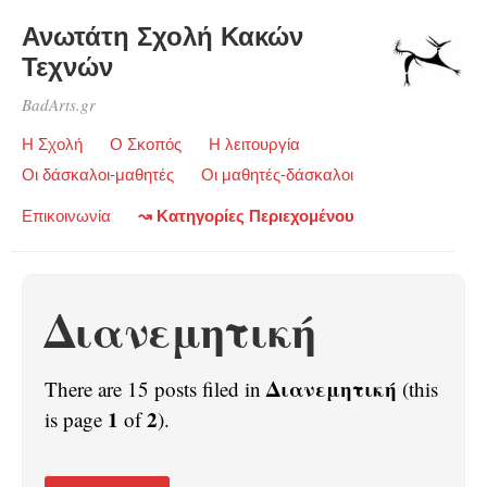
Ανωτάτη Σχολή Κακών
Τεχνών
BadArts.gr
Η Σχολή
Ο Σκοπός
Η λειτουργία
Οι δάσκαλοι-μαθητές
Οι μαθητές-δάσκαλοι
Επικοινωνία
↝ Κατηγορίες Περιεχομένου
Διανεμητική
Διανεμητική
There are 15 posts filed in
(this
1
2
is page
of
).