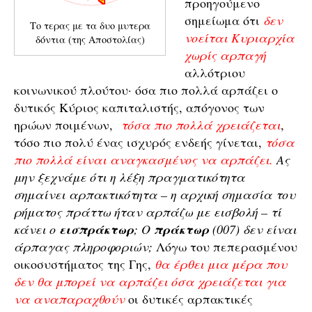
προηγούμενο
σημείωμα ότι
δεν
Το τερας με τα δυο μυτερα
νοείται Κυριαρχία
δόντια (της Αποστολίας)
χωρίς αρπαγή
αλλότριου
κοινωνικού πλούτου· όσα πιο πολλά αρπάζει ο
δυτικός Κύριος καπιταλιστής, απόγονος των
ηρώων ποιμένων,
τόσα πιο πολλά χρειάζεται
,
τόσο πιο πολύ ένας ισχυρός ενδεής γίνεται,
τόσα
πιο πολλά είναι αναγκασμένος να αρπάζει.
Ας
μην ξεχνάμε ότι η λέξη πραγματικότητα
σημαίνει αρπακτικότητα – η αρχική σημασία του
ρήματος πράττω ήταν αρπάζω με εισβολή – τί
κάνει ο
εισπράκτωρ
; Ο
πράκτωρ
(007) δεν είναι
άρπαγας πληροφοριών;
Λόγω του πεπερασμένου
οικοσυστήματος της Γης,
θα έρθει μια μέρα που
δεν θα μπορεί να αρπάζει όσα χρειάζεται για
να αναπαραχθούν
οι δυτικές αρπακτικές