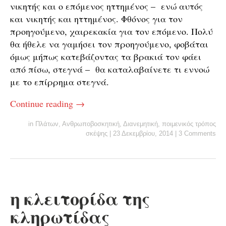
νικητής και ο επόμενος ηττημένος – ενώ αυτός
και νικητής και ηττημένος. Φθόνος για τον
προηγούμενο, χαιρεκακία για τον επόμενο. Πολύ
θα ήθελε να γαμήσει τον προηγούμενο, φοβάται
όμως μήπως κατεβάζοντας τα βρακιά τον φάει
από πίσω, στεγνά – θα καταλαβαίνετε τι εννοώ
με το επίρρημα στεγνά.
Continue reading
→
in
Πλάτων
,
Ανθρωποβοσκητική
,
Διανεμητική
,
ποιμενικός τρόπος
σκέψης
|
23 Δεκεμβρίου, 2014
|
3 Comments
η κλειτορίδα της
κληρωτίδας