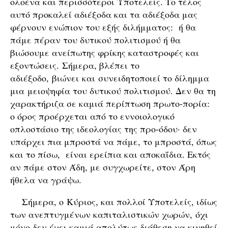
ολοένα και περισσότεροι Υποτελείς. Το τέλος
αυτό προκαλεί αδιέξοδα και τα αδιέξοδα μας
φέρνουν ενώπιον του εξής διλήμματος: ή θα
πάμε πέραν του δυτικού πολιτισμού ή θα
βιώσουμε ανείπωτης φρίκης καταστροφές και
εξοντώσεις. Σήμερα, βλέπει το
αδιέξοδο, βιώνει και συνειδητοποιεί το δίλημμα
μια μειοψηφία του δυτικού πολιτισμού. Δεν θα τη
χαρακτήριζα σε καμιά περίπτωση πρωτο-πορία:
ο όρος προέρχεται από το εννοιολογικό
οπλοστάσιο της ιδεολογίας της προ-όδου· δεν
υπάρχει πια μπροστά να πάμε, το μπροστά, όπως
και το πίσω, είναι ερείπια και αποκαΐδια. Εκτός
αν πάμε στον Άδη, με συγχωρείτε, στον Άρη
ήθελα να γράψω.
Σήμερα, ο Κύριος, και πολλοί Υποτελείς, ιδίως
των ανεπτυγμένων καπιταλιστικών χωρών, όχι
μόνο δεν έχει καμιά απολύτως διάθεση να κινηθεί