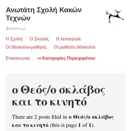
Ανωτάτη Σχολή Κακών
Τεχνών
BadArts.gr
Η Σχολή
Ο Σκοπός
Η λειτουργία
Οι δάσκαλοι-μαθητές
Οι μαθητές-δάσκαλοι
Επικοινωνία
↝ Κατηγορίες Περιεχομένου
ο Θεός/ο σκλάβος
και το κινητό
ο Θεός/ο σκλάβος
There are 2 posts filed in
και το κινητό
1
1
(this is page
of
).