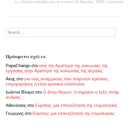
in
ο Θεός/ο σκλάβος και το κινητό
|
16 Μαρτίου, 2009
|
Comment
Πρόσφατα σχόλια
PapaChango
στο
από την Αριστερά της κοινωνίας της
εργασίας στην Αριστερά της κοινωνίας της αεργίας
Ακης
στο
για τους αναρχικούς που παίρνουν κρατικές
επιχορηγήσεις ή είναι κρατικοί υπάλληλοι
Ιωάννα Βλαμη
στο
ὦ ἄνερ Νέρων: τί σημαίνει η λέξη ‘ανήρ,
άνδρας’ ;
Αθανάσιος
στο
Εύριπος: μια επανεξέταση της ετυμολογίας
Γεώργιος
στο
Εύριπος: μια επανεξέταση της ετυμολογίας