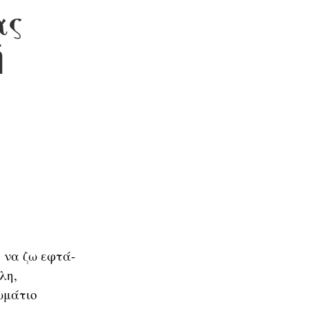
ας
ή
 να ζω εφτά-
λη,
ωμάτιο