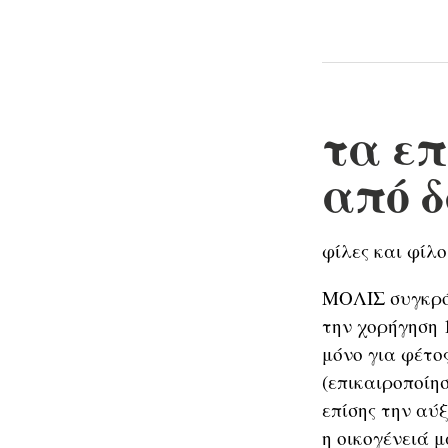
τα επ
από δ
φίλες και φίλο
ΜΟΛΙΣ συγκρότ
την χορήγηση 1
μόνο για φέτος
(επικαιροποίησ
επίσης την αύ
η οικογένειά μ