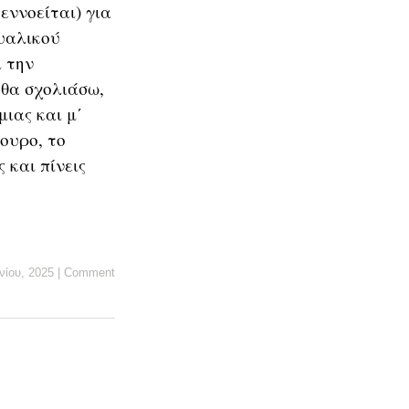
εννοείται) για
ουαλικού
 την
 θα σχολιάσω,
μιας και μ΄
ουρο, το
 και πίνεις
νίου, 2025
|
Comment