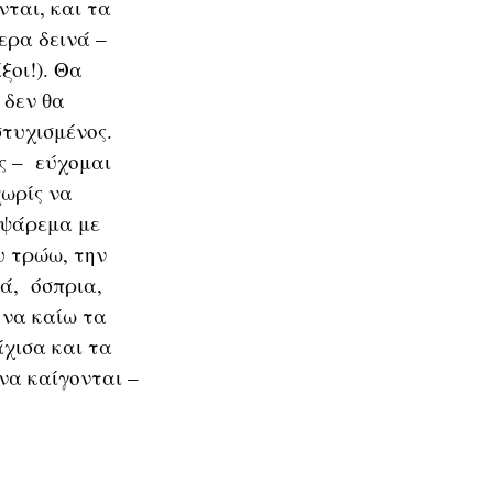
ται, και τα
τερα δεινά –
οι!). Θα
 δεν θα
τυχισμένος.
ές – εύχομαι
χωρίς να
 ψάρεμα με
υ τρώω, την
κά, όσπρια,
 να καίω τα
άχισα και τα
να καίγονται –