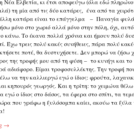
η Νέα Ελβετία, κι έτσι αποφεύγω (όλα εδώ πληρώνον
αλά) τη μία από τις δύο κατάρες, ένα από τα χειρό
Η άλλη κατάρα είναι το επάγγελμα – Παναγία φυλάξ
ήσω μόνο στο χωριό αλλά μόνο στην πόλη, όχι, αυτό
ο κάνω. Το έκανα πολλά χρόνια και ήμουν πολύ δυσ
τί. Έχω τρεις πολύ κακές συνήθειες, πάρα πολύ κακ
οκτήσετε ποτέ, θα δυστυχήσετε. Δεν μπορώ να ζήσω 
ρος της τροφής μου από τη φύση – το κυνήγι και το
ά αδιάφορο. Είμαι τροφοσυλλέκτης. Την τροφή πο
θέλω να την καλλιεργώ εγώ ο ίδιος: φρούτα, λαχανι
μαι κηπουρός γεωργός. Και η τρίτη: το χειμώνα θέλω
 εγώ ο ίδιος στο δάσος, τα έφερα στο σπίτι, τα τεμ
ώρα που γράφω η ξυλόσομπα καίει, ακούω τα ξύλα 
α!
ng
→