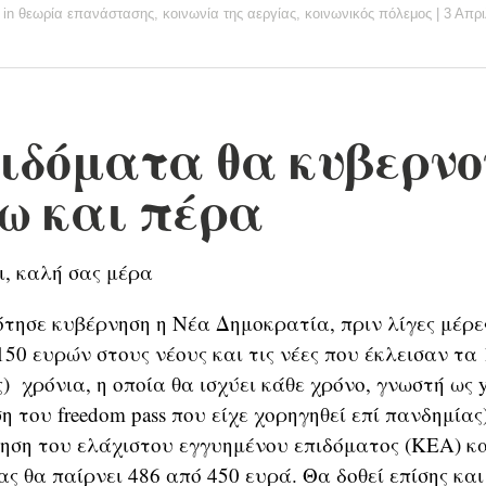
in
θεωρία επανάστασης
,
κοινωνία της αεργίας
,
κοινωνικός πόλεμος
|
3 Απρι
ιδόματα θα κυβερνο
ω και πέρα
ι, καλή σας μέρα
ησε κυβέρνηση η Νέα Δημοκρατία, πριν λίγες μέρε
50 ευρών στους νέους και τις νέες που έκλεισαν τα 1
) χρόνια, η οποία θα ισχύει κάθε χρόνο, γνωστή ως y
η του freedom pass που είχε χορηγηθεί επί πανδημία
ξηση του ελάχιστου εγγυημένου επιδόματος (ΚΕΑ) κ
ας θα παίρνει 486 από 450 ευρά. Θα δοθεί επίσης κα