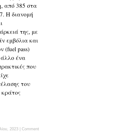
η, από 385 στα
7. Η διανομή
ι
άρκειά της, με
άν εμβόλια και
(fuel pass)
 άλλο ένα
πρακτικές που
είχε
πέλασης του
ο κράτος
λίου, 2023
|
Comment