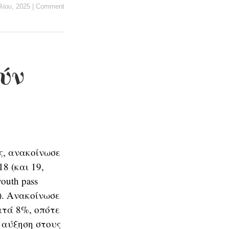
λίου, 2025
|
Comment
ύν
ς, ανακοίνωσε
8 (και 19,
outh pass
ς). Ανακοίνωσε
ατά 8%, οπότε
ι αύξηση στους