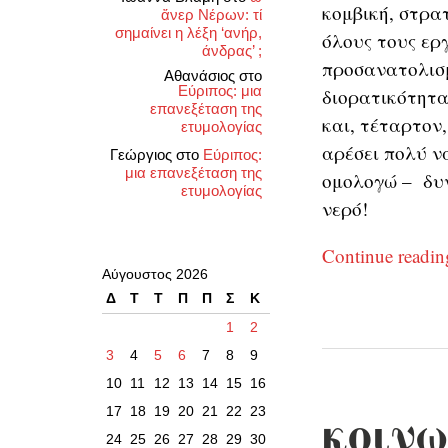
κομβική, στρατ
ἄνερ Νέρων: τί
σημαίνει η λέξη ‘ανήρ,
όλους τους ερ
άνδρας’ ;
προσανατολισμ
Αθανάσιος
στο
Εύριπος: μια
διορατικότητα
επανεξέταση της
και, τέταρτον,
ετυμολογίας
αρέσει πολύ ν
Γεώργιος
στο
Εύριπος:
μια επανεξέταση της
ομολογώ – δυν
ετυμολογίας
νερό!
Continue readi
Αύγουστος 2026
Δ
Τ
Τ
Π
Π
Σ
Κ
1
2
3
4
5
6
7
8
9
10
11
12
13
14
15
16
κοινω
17
18
19
20
21
22
23
24
25
26
27
28
29
30