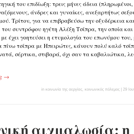
ηγική του επιδίωξη: τρεις μήνες άδεια (πληρωμένοι, 
γαζόμενους, άνδρες και γυναίκες, ανεξαρτήτως σεξ
ού. Τρίτον, για να επιβραβεύσω την οξυδέρκεια και
 του συντρόφου ηγέτη Αλέξη Τσίπρα, την οποία και
 με έχει γοητεύσει η ετυμολογία του επωνύμου του, 
α πίνω τσίπρα με Ηπειρώτες, κάνουν πολύ καλό τσίπ
ατά, σέρτικα, στιβαρά, όχι σαν τα καβαλιώτικα, λες
ng
→
in
κοινωνία της αεργίας
,
κοινωνικός πόλεμος
|
29 Ιου
νική αιχμαλωσία: η