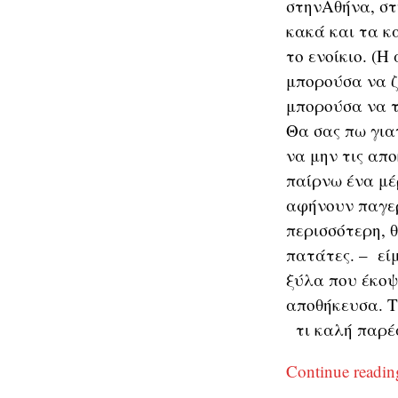
στηνΑθήνα, στ
κακά και τα κ
το ενοίκιο. (
μπορούσα να ζ
μπορούσα να τ
Θα σας πω για
να μην τις απ
παίρνω ένα μέ
αφήνουν παγερ
περισσότερη, 
πατάτες. – εί
ξύλα που έκοψα
αποθήκευσα. Τ
τι καλή παρέ
Continue readi