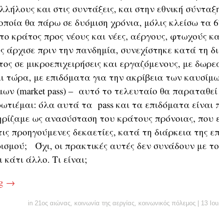
λήλους και στις συντάξεις, και στην εθνική σύνταξ
οποία θα πάρω σε δυόμιση χρόνια, μόλις κλείσω τα 6
το κράτος προς νέους και νέες, αέργους, φτωχούς κα
 άρχισε πριν την πανδημία, συνεχίστηκε κατά τη δι
ος σε μικροεπιχειρήσεις και εργαζόμενους, με δωρε
ι τώρα, με επιδόματα για την ακρίβεια των καυσίμων 
μων (market pass) – αυτό το τελευταίο θα παραταθεί
ωτιέμαι: όλα αυτά τα pass και τα επιδόματα είναι 
ηρίζαμε ως ανασύσταση του κράτους πρόνοιας, που 
τις προηγούμενες δεκαετίες, κατά τη διάρκεια της ε
ισμού; Όχι, οι πρακτικές αυτές δεν συνάδουν με τ
ι κάτι άλλο. Τι είναι;
ng
→
in
21ος αιώνας
,
κοινωνία της αεργίας
,
κοινωνικός πόλεμος
|
13 Ιου