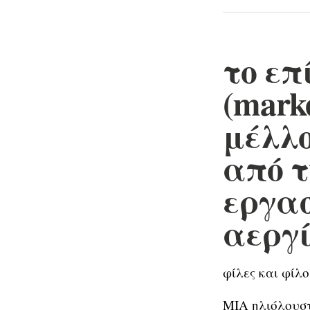
το επ
(mark
μέλλο
από τ
εργασ
αεργ
φίλες και φίλο
ΜΙΑ ηλιόλουστ