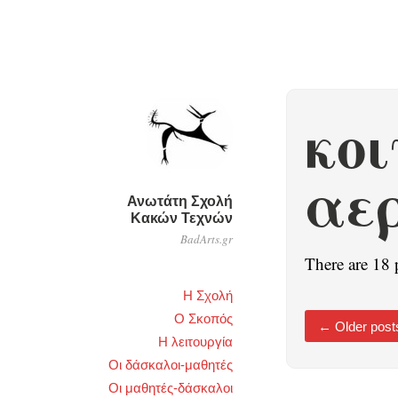
κοι
αε
Ανωτάτη Σχολή
Κακών Τεχνών
BadArts.gr
There are 18 
Η Σχολή
Ο Σκοπός
←
Older post
Η λειτουργία
Οι δάσκαλοι-μαθητές
Οι μαθητές-δάσκαλοι