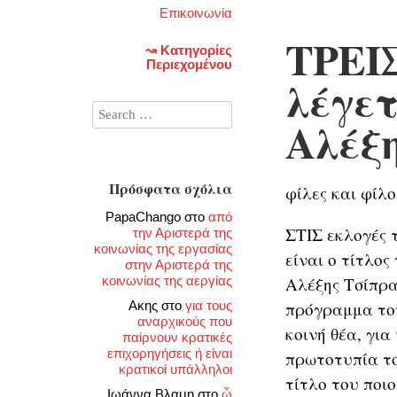
Επικοινωνία
ΤΡΕΙ
↝ Κατηγορίες
Περιεχομένου
λέγετ
Αλέξη
Πρόσφατα σχόλια
φίλες και φίλο
PapaChango
στο
από
ΣΤΙΣ εκλογές 
την Αριστερά της
κοινωνίας της εργασίας
είναι ο τίτλος
στην Αριστερά της
κοινωνίας της αεργίας
Αλέξης Τσίπρα
Ακης
στο
για τους
πρόγραμμα του
αναρχικούς που
κοινή θέα, για
παίρνουν κρατικές
επιχορηγήσεις ή είναι
πρωτοτυπία το
κρατικοί υπάλληλοι
τίτλο του ποιο
Ιωάννα Βλαμη
στο
ὦ