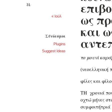
επιβο
31
ως πρ
« Ιούλ
και ω
Σύνδεσμοι
αντε
Plugins
Suggest Ideas
το μουνί καρά
(νεοελληνική 
φίλες και φίλο
ΤΗ χρονιά που
οχτώ μήνες στο
συμφοιτήτριά 